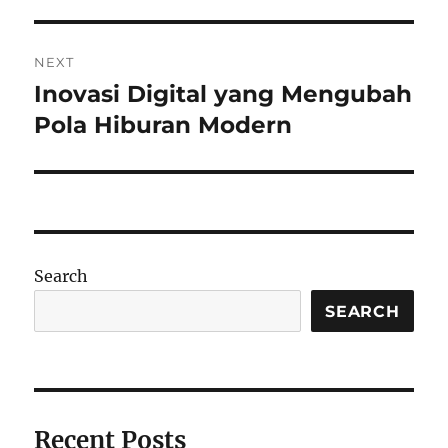
NEXT
Inovasi Digital yang Mengubah
Next
post:
Pola Hiburan Modern
Search
SEARCH
Recent Posts