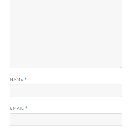
NAME
*
EMAIL
*