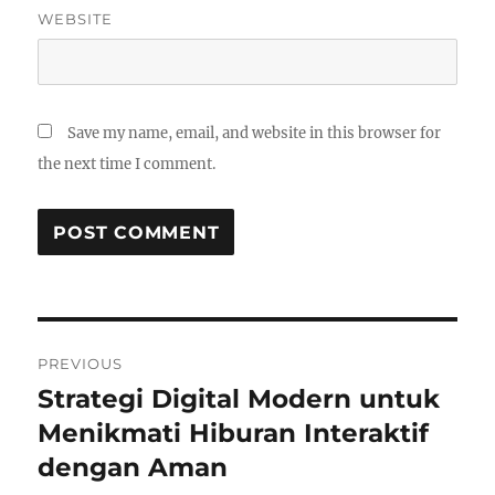
WEBSITE
Save my name, email, and website in this browser for
the next time I comment.
Post
PREVIOUS
navigation
Strategi Digital Modern untuk
Previous
post:
Menikmati Hiburan Interaktif
dengan Aman