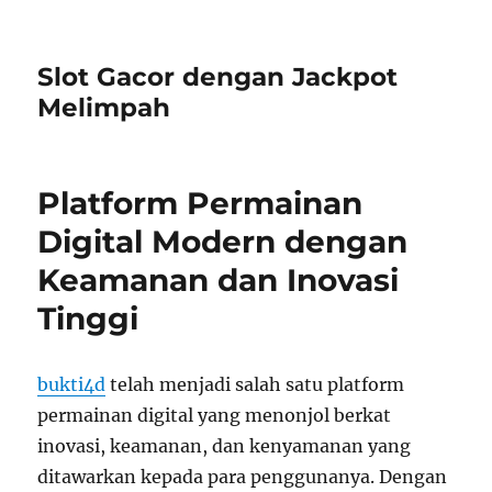
Slot Gacor dengan Jackpot
Melimpah
Platform Permainan
Digital Modern dengan
Keamanan dan Inovasi
Tinggi
bukti4d
telah menjadi salah satu platform
permainan digital yang menonjol berkat
inovasi, keamanan, dan kenyamanan yang
ditawarkan kepada para penggunanya. Dengan