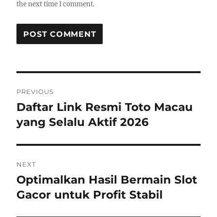
the next time I comment.
Post
PREVIOUS
navigation
Daftar Link Resmi Toto Macau
Previous
post:
yang Selalu Aktif 2026
NEXT
Optimalkan Hasil Bermain Slot
Next
post:
Gacor untuk Profit Stabil