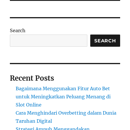
Search
SEARCH
Recent Posts
Bagaimana Menggunakan Fitur Auto Bet
untuk Meningkatkan Peluang Menang di
Slot Online
Cara Menghindari Overbetting dalam Dunia
Taruhan Digital
Strategi Ampuh Menggandakan