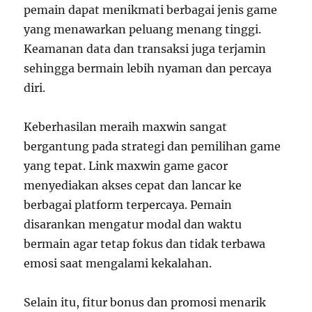
pemain dapat menikmati berbagai jenis game
yang menawarkan peluang menang tinggi.
Keamanan data dan transaksi juga terjamin
sehingga bermain lebih nyaman dan percaya
diri.
Keberhasilan meraih maxwin sangat
bergantung pada strategi dan pemilihan game
yang tepat. Link maxwin game gacor
menyediakan akses cepat dan lancar ke
berbagai platform terpercaya. Pemain
disarankan mengatur modal dan waktu
bermain agar tetap fokus dan tidak terbawa
emosi saat mengalami kekalahan.
Selain itu, fitur bonus dan promosi menarik