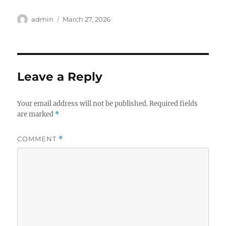
Author
Posted
admin
March 27, 2026
on
Leave a Reply
Your email address will not be published.
Required fields
are marked
*
COMMENT
*