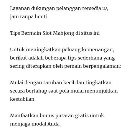
Layanan dukungan pelanggan tersedia 24
jam tanpa henti
Tips Bermain Slot Mahjong di situs ini
Untuk meningkatkan peluang kemenangan,
berikut adalah beberapa tips sederhana yang
sering diterapkan oleh pemain berpengalaman:
Mulai dengan taruhan kecil dan tingkatkan
secara bertahap saat pola mulai menunjukkan
kestabilan.
Manfaatkan bonus putaran gratis untuk
menjaga modal Anda.