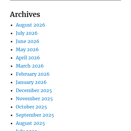
Archives
August 2026
July 2026
June 2026
May 2026
April 2026
March 2026
February 2026
January 2026
December 2025
November 2025
October 2025
September 2025
August 2025