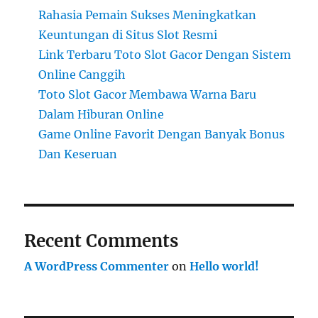
Rahasia Pemain Sukses Meningkatkan
Keuntungan di Situs Slot Resmi
Link Terbaru Toto Slot Gacor Dengan Sistem
Online Canggih
Toto Slot Gacor Membawa Warna Baru
Dalam Hiburan Online
Game Online Favorit Dengan Banyak Bonus
Dan Keseruan
Recent Comments
A WordPress Commenter
on
Hello world!