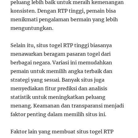
peluang lebih baik untuk meraih kemenangan
konsisten. Dengan RTP tinggi, pemain bisa
menikmati pengalaman bermain yang lebih
menguntungkan.
Selain itu, situs togel RTP tinggi biasanya
menawarkan beragam pasaran togel dari
berbagai negara. Variasi ini memudahkan
pemain untuk memilih angka terbaik dan
strategi yang sesuai. Banyak situs juga
menyediakan fitur prediksi dan analisis
statistik untuk meningkatkan peluang
menang. Keamanan dan transparansi menjadi
faktor penting dalam memilih situs ini.
Faktor lain yang membuat situs togel RTP