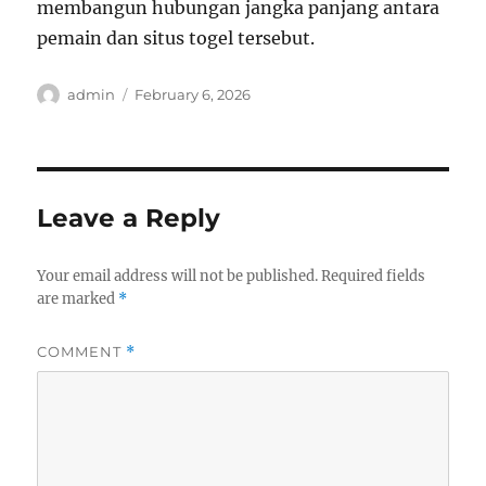
membangun hubungan jangka panjang antara
pemain dan situs togel tersebut.
Author
Posted
admin
February 6, 2026
on
Leave a Reply
Your email address will not be published.
Required fields
are marked
*
COMMENT
*