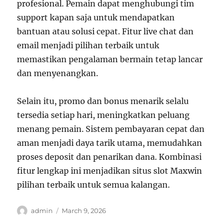
profesional. Pemain dapat menghubungi tim
support kapan saja untuk mendapatkan
bantuan atau solusi cepat. Fitur live chat dan
email menjadi pilihan terbaik untuk
memastikan pengalaman bermain tetap lancar
dan menyenangkan.
Selain itu, promo dan bonus menarik selalu
tersedia setiap hari, meningkatkan peluang
menang pemain. Sistem pembayaran cepat dan
aman menjadi daya tarik utama, memudahkan
proses deposit dan penarikan dana. Kombinasi
fitur lengkap ini menjadikan situs slot Maxwin
pilihan terbaik untuk semua kalangan.
Author
Posted
admin
March 9, 2026
on