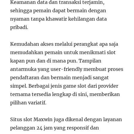
Keamanan data dan transaksi terjamin,
sehingga pemain dapat bermain dengan
nyaman tanpa khawatir kehilangan data
pribadi.
Kemudahan akses melalui perangkat apa saja
memudahkan pemain untuk menikmati slot
kapan pun dan di mana pun. Tampilan
antarmuka yang user-friendly membuat proses
pendaftaran dan bermain menjadi sangat
simpel. Berbagai jenis game slot dari provider
ternama tersedia lengkap di sini, memberikan
pilihan variatif.
Situs slot Maxwin juga dikenal dengan layanan
pelanggan 24 jam yang responsif dan