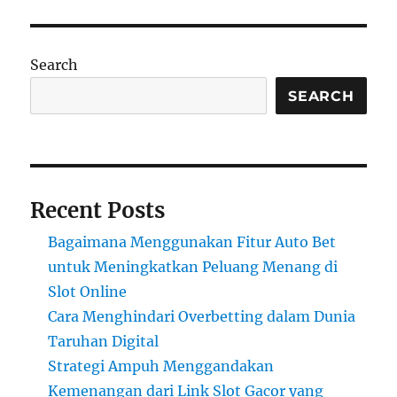
Search
SEARCH
Recent Posts
Bagaimana Menggunakan Fitur Auto Bet
untuk Meningkatkan Peluang Menang di
Slot Online
Cara Menghindari Overbetting dalam Dunia
Taruhan Digital
Strategi Ampuh Menggandakan
Kemenangan dari Link Slot Gacor yang