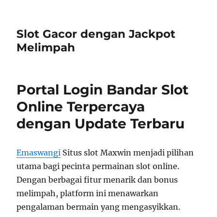
Slot Gacor dengan Jackpot
Melimpah
Portal Login Bandar Slot
Online Terpercaya
dengan Update Terbaru
Emaswangi
Situs slot Maxwin menjadi pilihan
utama bagi pecinta permainan slot online.
Dengan berbagai fitur menarik dan bonus
melimpah, platform ini menawarkan
pengalaman bermain yang mengasyikkan.