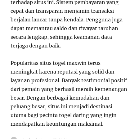
terhadap situs ini. Sistem pembayaran yang
cepat dan transparan menjamin transaksi
berjalan lancar tanpa kendala. Pengguna juga
dapat memantau saldo dan riwayat taruhan
secara lengkap, sehingga keamanan data
terjaga dengan baik.
Popularitas situs togel maxwin terus
meningkat karena reputasi yang solid dan
layanan profesional. Banyak testimonial positif
dari pemain yang berhasil meraih kemenangan
besar. Dengan berbagai kemudahan dan
peluang besar, situs ini menjadi destinasi
utama bagi pecinta togel daring yang ingin
mendapatkan keuntungan maksimal.