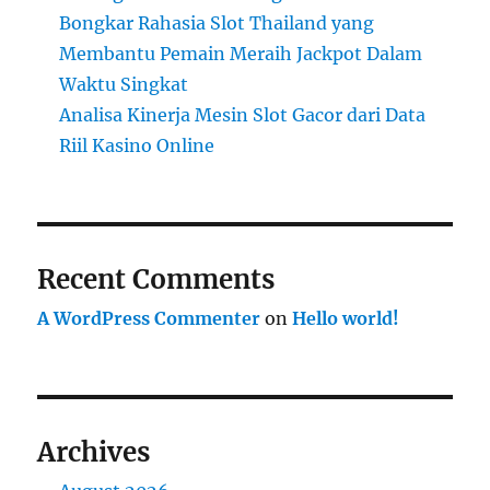
Bongkar Rahasia Slot Thailand yang
Membantu Pemain Meraih Jackpot Dalam
Waktu Singkat
Analisa Kinerja Mesin Slot Gacor dari Data
Riil Kasino Online
Recent Comments
A WordPress Commenter
on
Hello world!
Archives