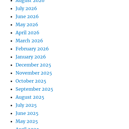
August 2026
July 2026
June 2026
May 2026
April 2026
March 2026
February 2026
January 2026
December 2025
November 2025
October 2025
September 2025
August 2025
July 2025
June 2025
May 2025