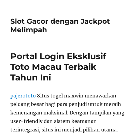
Slot Gacor dengan Jackpot
Melimpah
Portal Login Eksklusif
Toto Macau Terbaik
Tahun Ini
pajerototo
Situs togel maxwin menawarkan
peluang besar bagi para penjudi untuk meraih
kemenangan maksimal. Dengan tampilan yang
user-friendly dan sistem keamanan
terintegrasi, situs ini menjadi pilihan utama.