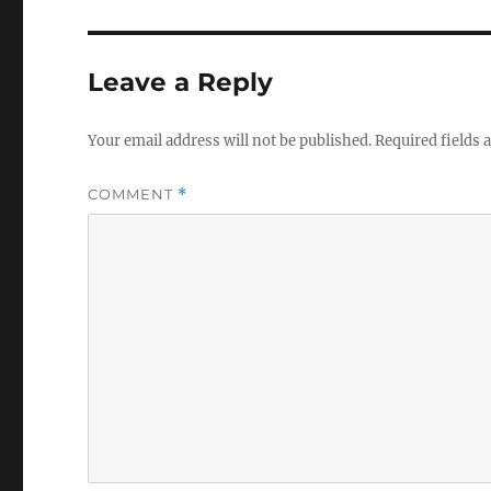
Leave a Reply
Your email address will not be published.
Required fields
COMMENT
*