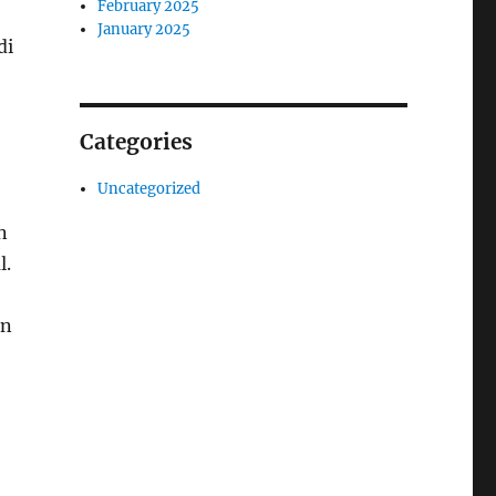
February 2025
January 2025
di
Categories
Uncategorized
n
l.
en