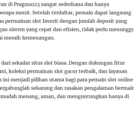
ran di Pragma123 sangat sederhana dan hanya
rapa menit. Setelah terdaftar, pemain dapat langsung
 permainan slot favorit dengan jumlah deposit yang
gan sistem yang cepat dan efisien, tidak perlu menungg
ai meraih kemenangan.
dari sekadar situs slot biasa. Dengan dukungan fitur
mi, koleksi permainan slot gacor terbaik, dan layanan
us ini menjadi pilihan utama bagi para pemain slot online
Bergabunglah sekarang dan rasakan pengalaman bermai
ng mudah menang, aman, dan menguntungkan hanya di