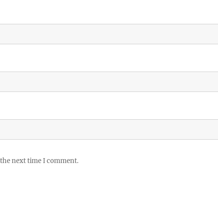
 the next time I comment.