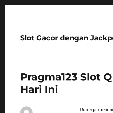
Slot Gacor dengan Jack
Pragma123 Slot Q
Hari Ini
Dunia permainan