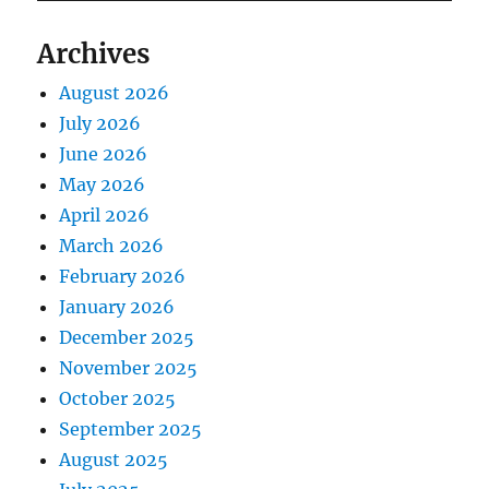
Archives
August 2026
July 2026
June 2026
May 2026
April 2026
March 2026
February 2026
January 2026
December 2025
November 2025
October 2025
September 2025
August 2025