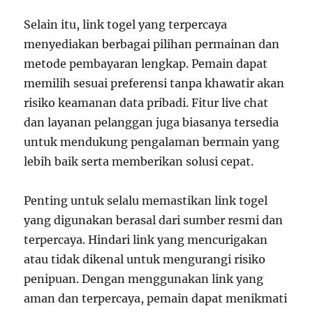
Selain itu, link togel yang terpercaya
menyediakan berbagai pilihan permainan dan
metode pembayaran lengkap. Pemain dapat
memilih sesuai preferensi tanpa khawatir akan
risiko keamanan data pribadi. Fitur live chat
dan layanan pelanggan juga biasanya tersedia
untuk mendukung pengalaman bermain yang
lebih baik serta memberikan solusi cepat.
Penting untuk selalu memastikan link togel
yang digunakan berasal dari sumber resmi dan
terpercaya. Hindari link yang mencurigakan
atau tidak dikenal untuk mengurangi risiko
penipuan. Dengan menggunakan link yang
aman dan terpercaya, pemain dapat menikmati