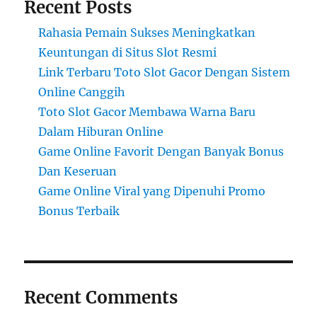
Recent Posts
Rahasia Pemain Sukses Meningkatkan
Keuntungan di Situs Slot Resmi
Link Terbaru Toto Slot Gacor Dengan Sistem
Online Canggih
Toto Slot Gacor Membawa Warna Baru
Dalam Hiburan Online
Game Online Favorit Dengan Banyak Bonus
Dan Keseruan
Game Online Viral yang Dipenuhi Promo
Bonus Terbaik
Recent Comments