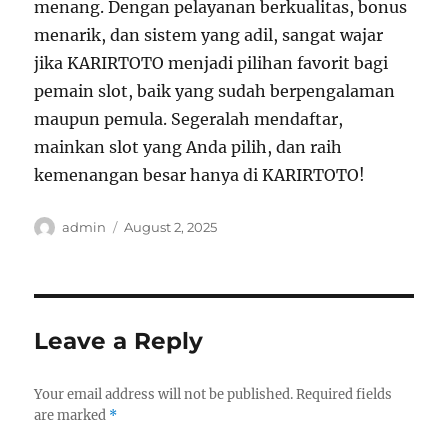
menang. Dengan pelayanan berkualitas, bonus
menarik, dan sistem yang adil, sangat wajar
jika KARIRTOTO menjadi pilihan favorit bagi
pemain slot, baik yang sudah berpengalaman
maupun pemula. Segeralah mendaftar,
mainkan slot yang Anda pilih, dan raih
kemenangan besar hanya di KARIRTOTO!
Author
Posted
admin
August 2, 2025
on
Leave a Reply
Your email address will not be published.
Required fields
are marked
*