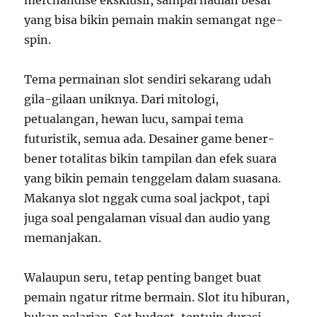
merchandise eksklusif, sampai hadiah besar
yang bisa bikin pemain makin semangat nge-
spin.
Tema permainan slot sendiri sekarang udah
gila-gilaan uniknya. Dari mitologi,
petualangan, hewan lucu, sampai tema
futuristik, semua ada. Desainer game bener-
bener totalitas bikin tampilan dan efek suara
yang bikin pemain tenggelam dalam suasana.
Makanya slot nggak cuma soal jackpot, tapi
juga soal pengalaman visual dan audio yang
memanjakan.
Walaupun seru, tetap penting banget buat
pemain ngatur ritme bermain. Slot itu hiburan,