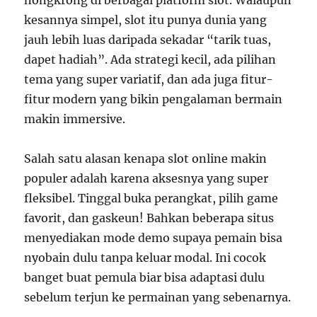
nongkrong di berbagai platform slot. Walaupun
kesannya simpel, slot itu punya dunia yang
jauh lebih luas daripada sekadar “tarik tuas,
dapet hadiah”. Ada strategi kecil, ada pilihan
tema yang super variatif, dan ada juga fitur-
fitur modern yang bikin pengalaman bermain
makin immersive.
Salah satu alasan kenapa slot online makin
populer adalah karena aksesnya yang super
fleksibel. Tinggal buka perangkat, pilih game
favorit, dan gaskeun! Bahkan beberapa situs
menyediakan mode demo supaya pemain bisa
nyobain dulu tanpa keluar modal. Ini cocok
banget buat pemula biar bisa adaptasi dulu
sebelum terjun ke permainan yang sebenarnya.