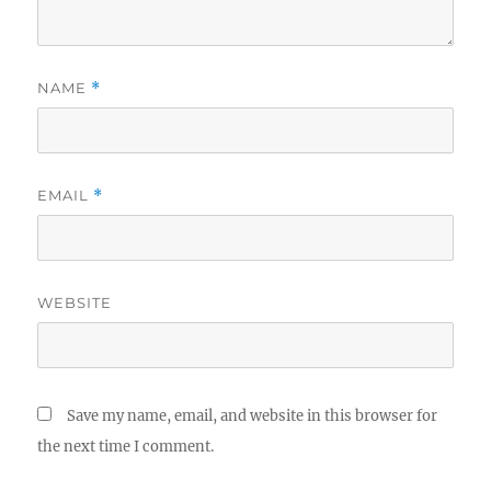
NAME
*
EMAIL
*
WEBSITE
Save my name, email, and website in this browser for
the next time I comment.