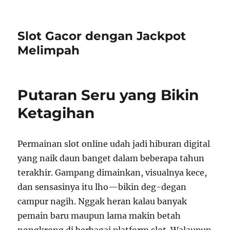
Slot Gacor dengan Jackpot
Melimpah
Putaran Seru yang Bikin
Ketagihan
Permainan slot online udah jadi hiburan digital
yang naik daun banget dalam beberapa tahun
terakhir. Gampang dimainkan, visualnya kece,
dan sensasinya itu lho—bikin deg-degan
campur nagih. Nggak heran kalau banyak
pemain baru maupun lama makin betah