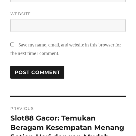
WEBSITE
Save my name, email, and website in this browser for
the next time I comment.
Post
PREVIOUS
navigation
Slot88 Gacor: Temukan
Previous
post:
Beragam Kesempatan Menang