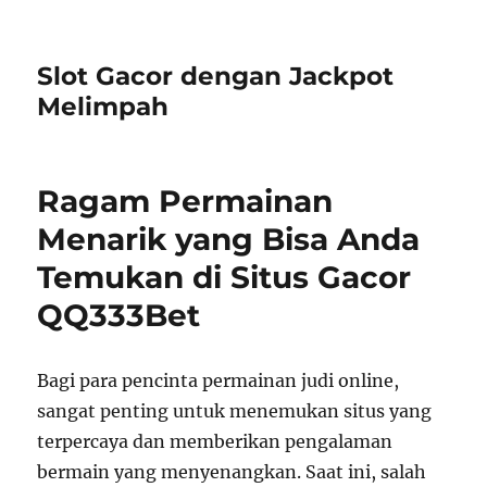
Slot Gacor dengan Jackpot
Melimpah
Ragam Permainan
Menarik yang Bisa Anda
Temukan di Situs Gacor
QQ333Bet
Bagi para pencinta permainan judi online,
sangat penting untuk menemukan situs yang
terpercaya dan memberikan pengalaman
bermain yang menyenangkan. Saat ini, salah