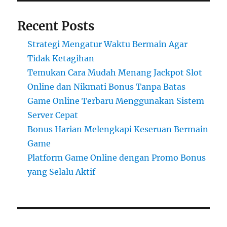
Recent Posts
Strategi Mengatur Waktu Bermain Agar
Tidak Ketagihan
Temukan Cara Mudah Menang Jackpot Slot
Online dan Nikmati Bonus Tanpa Batas
Game Online Terbaru Menggunakan Sistem
Server Cepat
Bonus Harian Melengkapi Keseruan Bermain
Game
Platform Game Online dengan Promo Bonus
yang Selalu Aktif