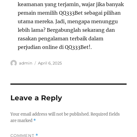
keamanan yang terjamin, wajar jika banyak
pemain memilih QQ333Bet sebagai pilihan
utama mereka. Jadi, mengapa menunggu
lebih lama? Bergabunglah sekarang dan
rasakan pengalaman terbaik dalam
perjudian online di QQ333Bet!.
Author
Posted
admin
April 6, 2025
on
Leave a Reply
Your email address will not be published.
Required fields
are marked
*
COMMENT
*