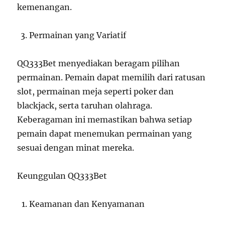
kemenangan.
Permainan yang Variatif
QQ333Bet menyediakan beragam pilihan
permainan. Pemain dapat memilih dari ratusan
slot, permainan meja seperti poker dan
blackjack, serta taruhan olahraga.
Keberagaman ini memastikan bahwa setiap
pemain dapat menemukan permainan yang
sesuai dengan minat mereka.
Keunggulan QQ333Bet
Keamanan dan Kenyamanan