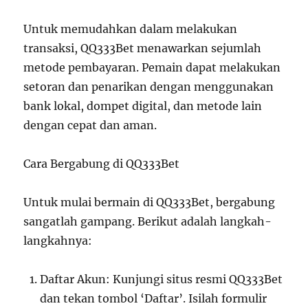
Untuk memudahkan dalam melakukan
transaksi, QQ333Bet menawarkan sejumlah
metode pembayaran. Pemain dapat melakukan
setoran dan penarikan dengan menggunakan
bank lokal, dompet digital, dan metode lain
dengan cepat dan aman.
Cara Bergabung di QQ333Bet
Untuk mulai bermain di QQ333Bet, bergabung
sangatlah gampang. Berikut adalah langkah-
langkahnya:
Daftar Akun: Kunjungi situs resmi QQ333Bet
dan tekan tombol ‘Daftar’. Isilah formulir