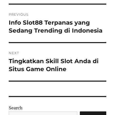
Post
PREVIOUS
navigation
Info Slot88 Terpanas yang
Previous
post:
Sedang Trending di Indonesia
NEXT
Tingkatkan Skill Slot Anda di
Next
post:
Situs Game Online
Search