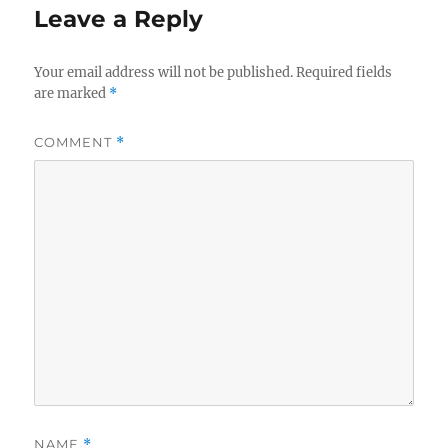
Leave a Reply
Your email address will not be published.
Required fields
are marked
*
COMMENT
*
NAME
*