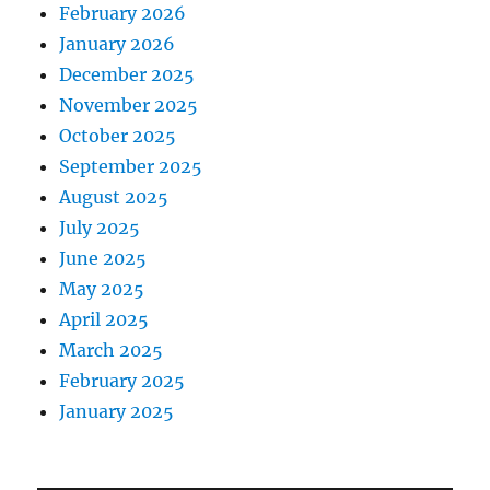
February 2026
January 2026
December 2025
November 2025
October 2025
September 2025
August 2025
July 2025
June 2025
May 2025
April 2025
March 2025
February 2025
January 2025