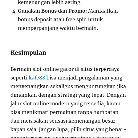
kemenangan lebih sering.
Gunakan Bonus dan Promo:
Manfaatkan
bonus deposit atau free spin untuk
memperpanjang waktu bermain.
Kesimpulan
Bermain slot online gacor di situs terpercaya
seperti
kafe88
bisa menjadi pengalaman yang
menyenangkan sekaligus menguntungkan jika
dimainkan dengan strategi yang tepat. Dengan
jalur slot online modern yang tersedia, kamu
bisa menikmati permainan tanpa hambatan
dan merasakan sensasi kemenangan besar
kapan saja. Jangan lupa, pilih situs yang benar-