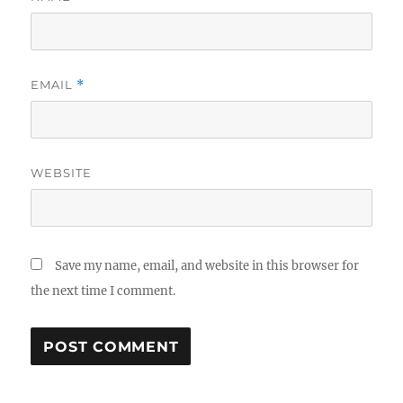
EMAIL
*
WEBSITE
Save my name, email, and website in this browser for
the next time I comment.