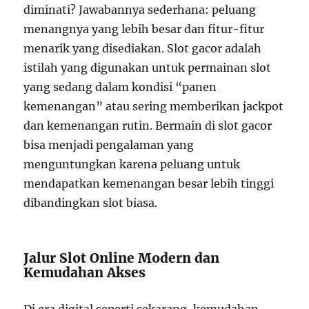
diminati? Jawabannya sederhana: peluang
menangnya yang lebih besar dan fitur-fitur
menarik yang disediakan. Slot gacor adalah
istilah yang digunakan untuk permainan slot
yang sedang dalam kondisi “panen
kemenangan” atau sering memberikan jackpot
dan kemenangan rutin. Bermain di slot gacor
bisa menjadi pengalaman yang
menguntungkan karena peluang untuk
mendapatkan kemenangan besar lebih tinggi
dibandingkan slot biasa.
Jalur Slot Online Modern dan
Kemudahan Akses