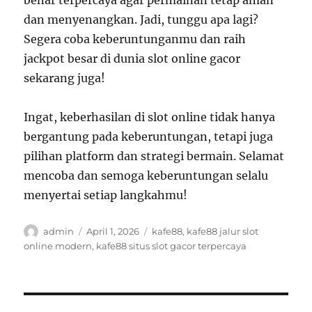
benar terpercaya agar permainan tetap aman
dan menyenangkan. Jadi, tunggu apa lagi?
Segera coba keberuntunganmu dan raih
jackpot besar di dunia slot online gacor
sekarang juga!
Ingat, keberhasilan di slot online tidak hanya
bergantung pada keberuntungan, tetapi juga
pilihan platform dan strategi bermain. Selamat
mencoba dan semoga keberuntungan selalu
menyertai setiap langkahmu!
Author
Posted
Tags
admin
April 1, 2026
kafe88
,
kafe88 jalur slot
on
online modern
,
kafe88 situs slot gacor terpercaya