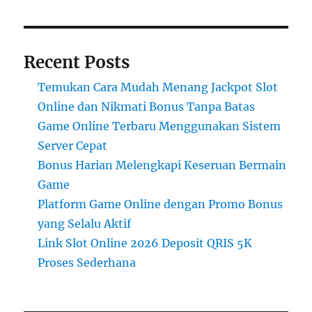
Recent Posts
Temukan Cara Mudah Menang Jackpot Slot
Online dan Nikmati Bonus Tanpa Batas
Game Online Terbaru Menggunakan Sistem
Server Cepat
Bonus Harian Melengkapi Keseruan Bermain
Game
Platform Game Online dengan Promo Bonus
yang Selalu Aktif
Link Slot Online 2026 Deposit QRIS 5K
Proses Sederhana