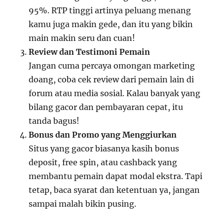
95%. RTP tinggi artinya peluang menang
kamu juga makin gede, dan itu yang bikin
main makin seru dan cuan!
Review dan Testimoni Pemain
Jangan cuma percaya omongan marketing
doang, coba cek review dari pemain lain di
forum atau media sosial. Kalau banyak yang
bilang gacor dan pembayaran cepat, itu
tanda bagus!
Bonus dan Promo yang Menggiurkan
Situs yang gacor biasanya kasih bonus
deposit, free spin, atau cashback yang
membantu pemain dapat modal ekstra. Tapi
tetap, baca syarat dan ketentuan ya, jangan
sampai malah bikin pusing.