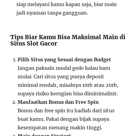
siap melayani kamu kapan saja, biar main
jadi nyaman tanpa gangguan.
Tips Biar Kamu Bisa Maksimal Main di
Situs Slot Gacor
Pilih Situs yang Sesuai dengan Budget
Jangan paksain modal gede kalau baru
mulai. Cari situs yang punya deposit
minimal rendah, misalnya 10rb atau 20rb,
supaya risiko kerugian bisa diminimalisir.
Manfaatkan Bonus dan Free Spin
Bonus dan free spin itu hadiah dari situs
buat kamu. Pakai dengan bijak supaya
kesempatan menang makin tinggi.