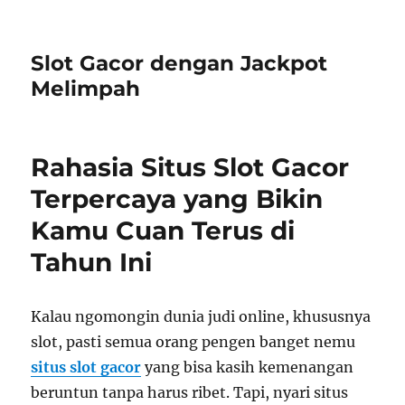
Slot Gacor dengan Jackpot
Melimpah
Rahasia Situs Slot Gacor
Terpercaya yang Bikin
Kamu Cuan Terus di
Tahun Ini
Kalau ngomongin dunia judi online, khususnya
slot, pasti semua orang pengen banget nemu
situs slot gacor
yang bisa kasih kemenangan
beruntun tanpa harus ribet. Tapi, nyari situs