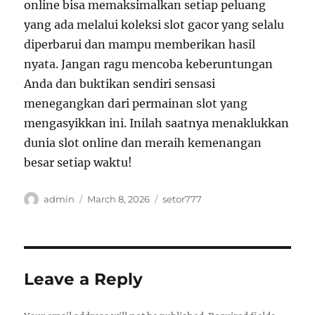
online bisa memaksimalkan setiap peluang
yang ada melalui koleksi slot gacor yang selalu
diperbarui dan mampu memberikan hasil
nyata. Jangan ragu mencoba keberuntungan
Anda dan buktikan sendiri sensasi
menegangkan dari permainan slot yang
mengasyikkan ini. Inilah saatnya menaklukkan
dunia slot online dan meraih kemenangan
besar setiap waktu!
Author
Posted
Tags
admin
March 8, 2026
setor777
on
Leave a Reply