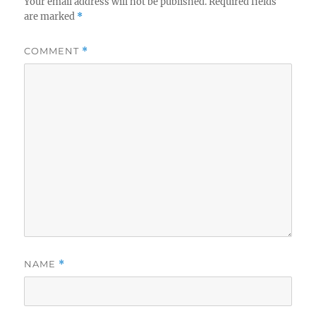
Your email address will not be published.
Required fields
are marked
*
COMMENT
*
NAME
*