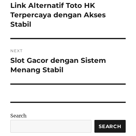
navigation
Link Alternatif Toto HK
Previous
post:
Terpercaya dengan Akses
Stabil
NEXT
Slot Gacor dengan Sistem
Next
post:
Menang Stabil
Search
SEARCH