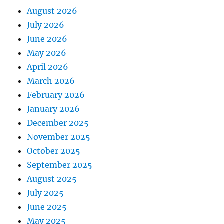
August 2026
July 2026
June 2026
May 2026
April 2026
March 2026
February 2026
January 2026
December 2025
November 2025
October 2025
September 2025
August 2025
July 2025
June 2025
May 2025