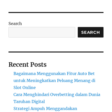
Search
SEARCH
Recent Posts
Bagaimana Menggunakan Fitur Auto Bet
untuk Meningkatkan Peluang Menang di
Slot Online
Cara Menghindari Overbetting dalam Dunia
Taruhan Digital
Strategi Ampuh Menggandakan