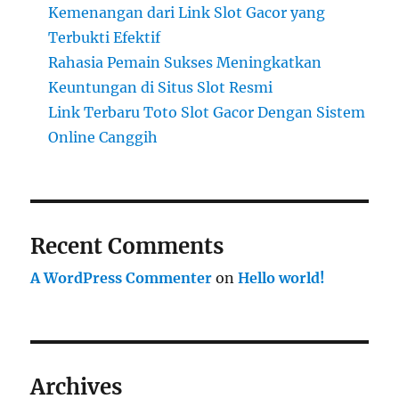
Kemenangan dari Link Slot Gacor yang
Terbukti Efektif
Rahasia Pemain Sukses Meningkatkan
Keuntungan di Situs Slot Resmi
Link Terbaru Toto Slot Gacor Dengan Sistem
Online Canggih
Recent Comments
A WordPress Commenter
on
Hello world!
Archives