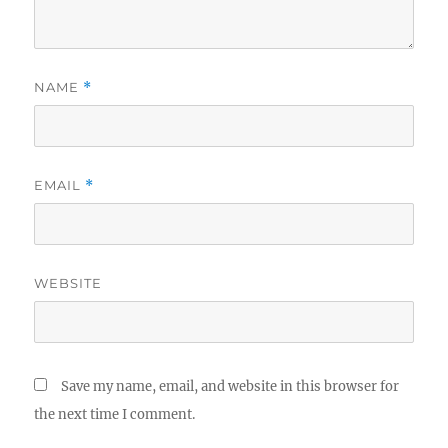
NAME
*
EMAIL
*
WEBSITE
Save my name, email, and website in this browser for
the next time I comment.