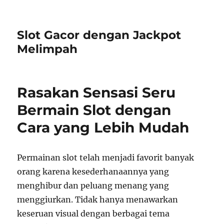
Slot Gacor dengan Jackpot
Melimpah
Rasakan Sensasi Seru
Bermain Slot dengan
Cara yang Lebih Mudah
Permainan slot telah menjadi favorit banyak
orang karena kesederhanaannya yang
menghibur dan peluang menang yang
menggiurkan. Tidak hanya menawarkan
keseruan visual dengan berbagai tema