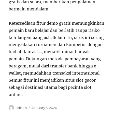
grafis dan suara, memberikan pengalaman
bermain mendalam.
Ketersediaan fitur demo gratis memungkinkan
pemain baru belajar dan berlatih tanpa risiko
kehilangan uang asli. Selain itu, situs ini sering
mengadakan turnamen dan kompetisi dengan
hadiah fantastis, menarik minat banyak
pemain. Dukungan metode pembayaran yang
beragam, mulai dari transfer bank hingga e-
wallet, memudahkan transaksi internasional.
Semua fitur ini menjadikan situs slot gacor
sebagai destinasi utama bagi pecinta slot
online.
Author
Posted
admin
January 3, 2026
on