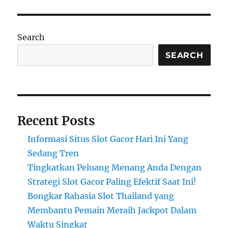
Search
SEARCH
Recent Posts
Informasi Situs Slot Gacor Hari Ini Yang
Sedang Tren
Tingkatkan Peluang Menang Anda Dengan
Strategi Slot Gacor Paling Efektif Saat Ini!
Bongkar Rahasia Slot Thailand yang
Membantu Pemain Meraih Jackpot Dalam
Waktu Singkat