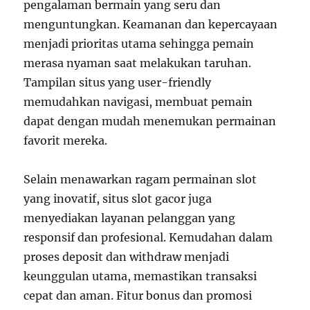
pengalaman bermain yang seru dan
menguntungkan. Keamanan dan kepercayaan
menjadi prioritas utama sehingga pemain
merasa nyaman saat melakukan taruhan.
Tampilan situs yang user-friendly
memudahkan navigasi, membuat pemain
dapat dengan mudah menemukan permainan
favorit mereka.
Selain menawarkan ragam permainan slot
yang inovatif, situs slot gacor juga
menyediakan layanan pelanggan yang
responsif dan profesional. Kemudahan dalam
proses deposit dan withdraw menjadi
keunggulan utama, memastikan transaksi
cepat dan aman. Fitur bonus dan promosi