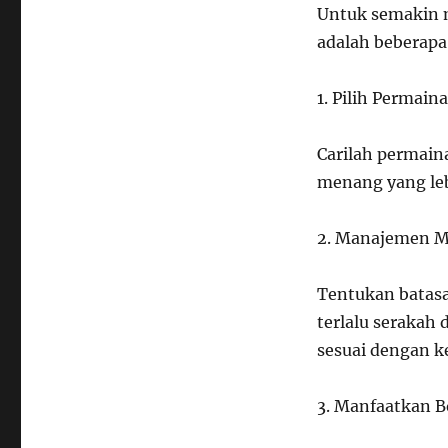
Untuk semakin 
adalah beberapa 
1. Pilih Permai
Carilah permain
menang yang leb
2. Manajemen M
Tentukan batas
terlalu serakah
sesuai dengan 
3. Manfaatkan B