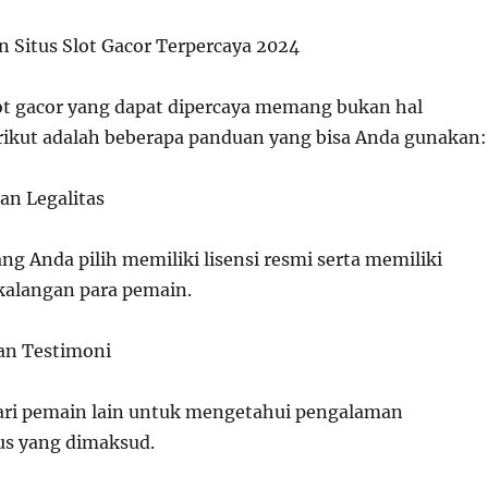
Situs Slot Gacor Terpercaya 2024
lot gacor yang dapat dipercaya memang bukan hal
ikut adalah beberapa panduan yang bisa Anda gunakan:
dan Legalitas
ang Anda pilih memiliki lisensi resmi serta memiliki
 kalangan para pemain.
dan Testimoni
dari pemain lain untuk mengetahui pengalaman
us yang dimaksud.