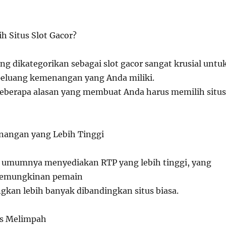
 Situs Slot Gacor?
ng dikategorikan sebagai slot gacor sangat krusial untu
eluang kemenangan yang Anda miliki.
beberapa alasan yang membuat Anda harus memilih situs
nangan yang Lebih Tinggi
a umumnya menyediakan RTP yang lebih tinggi, yang
 kemungkinan pemain
an lebih banyak dibandingkan situs biasa.
tas Melimpah