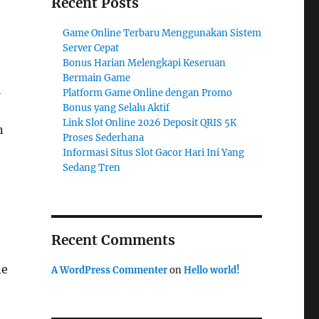
Recent Posts
Game Online Terbaru Menggunakan Sistem
Server Cepat
Bonus Harian Melengkapi Keseruan
Bermain Game
l
Platform Game Online dengan Promo
Bonus yang Selalu Aktif
Link Slot Online 2026 Deposit QRIS 5K
n
Proses Sederhana
Informasi Situs Slot Gacor Hari Ini Yang
Sedang Tren
Recent Comments
ne
A WordPress Commenter
on
Hello world!
”