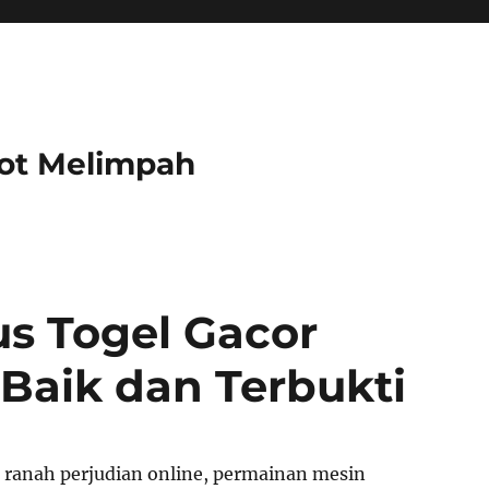
pot Melimpah
s Togel Gacor
Baik dan Terbukti
ranah perjudian online, permainan mesin