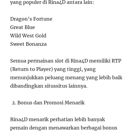
yang populer di Rina4D antara lain:
Dragon’s Fortune
Great Blue
Wild West Gold
Sweet Bonanza
Semua permainan slot di Rina4D memiliki RTP
(Return to Player) yang tinggi, yang
menunjukkan peluang menang yang lebih baik
dibandingkan situssitus lainnya.
Bonus dan Promosi Menarik
Rina4D menarik perhatian lebih banyak
pemain dengan menawarkan berbagai bonus