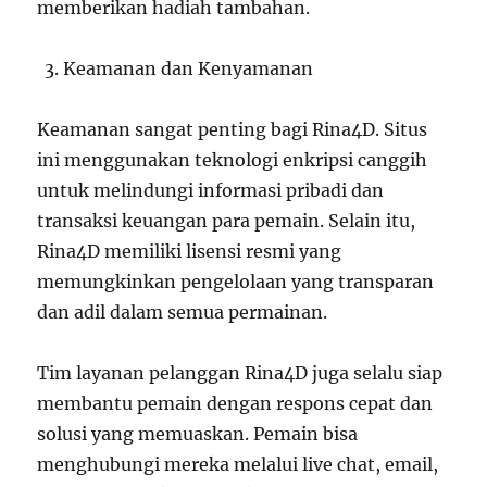
memberikan hadiah tambahan.
Keamanan dan Kenyamanan
Keamanan sangat penting bagi Rina4D. Situs
ini menggunakan teknologi enkripsi canggih
untuk melindungi informasi pribadi dan
transaksi keuangan para pemain. Selain itu,
Rina4D memiliki lisensi resmi yang
memungkinkan pengelolaan yang transparan
dan adil dalam semua permainan.
Tim layanan pelanggan Rina4D juga selalu siap
membantu pemain dengan respons cepat dan
solusi yang memuaskan. Pemain bisa
menghubungi mereka melalui live chat, email,