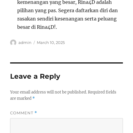
kemenangan yang besar, Rina4D adalah
pilihan yang pas. Segera daftarkan diri dan
rasakan sendiri kesenangan serta peluang
besar di Rina4D!.
Author
Posted
admin
March 10, 2025
on
Leave a Reply
Your email address will not be published.
Required fields
are marked
*
COMMENT
*