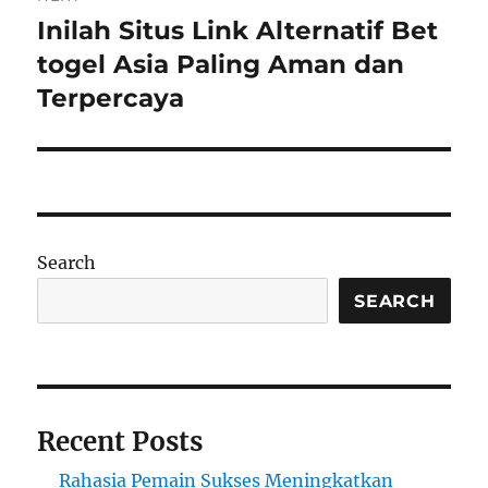
Inilah Situs Link Alternatif Bet
Next
post:
togel Asia Paling Aman dan
Terpercaya
Search
SEARCH
Recent Posts
Rahasia Pemain Sukses Meningkatkan