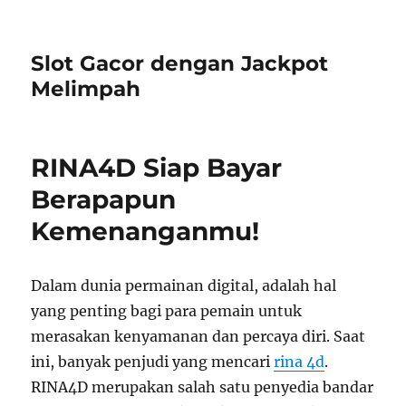
Slot Gacor dengan Jackpot
Melimpah
RINA4D Siap Bayar
Berapapun
Kemenanganmu!
Dalam dunia permainan digital, adalah hal
yang penting bagi para pemain untuk
merasakan kenyamanan dan percaya diri. Saat
ini, banyak penjudi yang mencari
rina 4d
.
RINA4D merupakan salah satu penyedia bandar