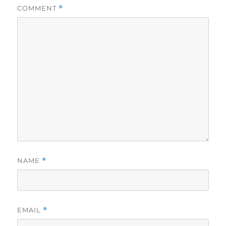
COMMENT
*
NAME
*
EMAIL
*