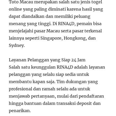
Toto Macau merupakan salah satu jenis togel
online yang paling diminati karena hasil yang
dapat diandalkan dan memiliki peluang
menang yang tinggi. Di RINA4D, pemain bisa
menjelajahi pasar Macau serta pasar terkenal
lainnya seperti Singapore, Hongkong, dan
Sydney.
Layanan Pelanggan yang Siap 24 Jam
Salah satu keunggulan RINA4D adalah layanan
pelanggan yang selalu siap sedia untuk
membantu kapan saja. Tim dukungan yang
profesional dan ramah selalu ada untuk
menjawab pertanyaan, mulai dari pendaftaran
hingga bantuan dalam transaksi deposit dan
penarikan.