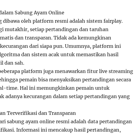
 dalam Sabung Ayam Online
 dibawa oleh platform resmi adalah sistem fairplay.
i mutakhir, setiap pertandingan dan taruhan
matis dan transparan. Tidak ada kemungkinan
 kecurangan dari siapa pun. Umumnya, platform ini
goritma dan sistem acak untuk memastikan hasil
l dan sah.
 beberapa platform juga menawarkan fitur live streaming
ehingga pemain bisa menyaksikan pertandingan secara
al-time. Hal ini memungkinkan pemain untuk
k adanya kecurangan dalam setiap pertandingan yang
an Terverifikasi dan Transparan
dari sabung ayam online resmi adalah data pertandingan
ifikasi. Informasi ini mencakup hasil pertandingan,