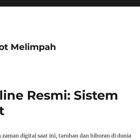
pot Melimpah
ine Resmi: Sistem
t
zaman digital saat ini, taruhan dan hiburan di dunia