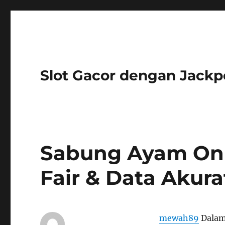
Slot Gacor dengan Jack
Sabung Ayam Onl
Fair & Data Akura
mewah89
Dalam 