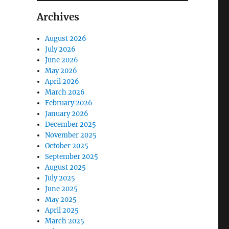
Archives
August 2026
July 2026
June 2026
May 2026
April 2026
March 2026
February 2026
January 2026
December 2025
November 2025
October 2025
September 2025
August 2025
July 2025
June 2025
May 2025
April 2025
March 2025