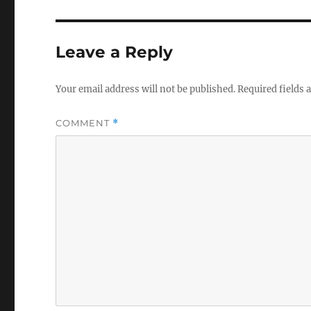
Leave a Reply
Your email address will not be published.
Required fields
COMMENT
*