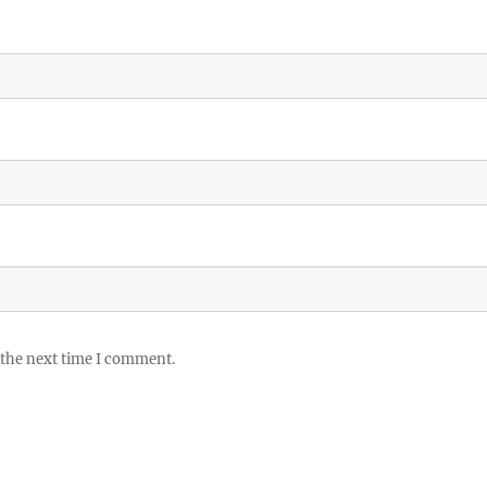
 the next time I comment.