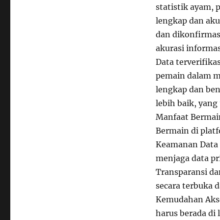
statistik ayam, 
lengkap dan akur
dan dikonfirmas
akurasi informas
Data terverifik
pemain dalam m
lengkap dan ben
lebih baik, yan
Manfaat Bermai
Bermain di plat
Keamanan Data d
menjaga data pr
Transparansi dan
secara terbuka d
Kemudahan Akses
harus berada di l