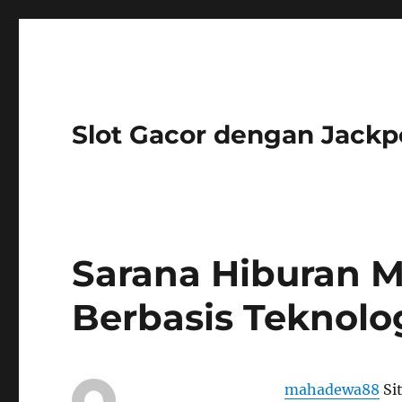
Slot Gacor dengan Jack
Sarana Hiburan 
Berbasis Teknolog
mahadewa88
Sit