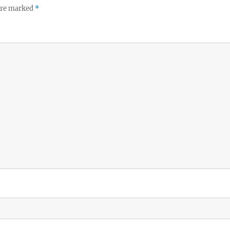
 are marked
*