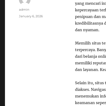
yang mencari inf
Author
admin
kepercayaan ter
Posted
January 6, 2026
penipuan dan ma
on
kredibilitasnya
dan nyaman.
Memilih situs t
terpercaya. Ban
dari belanja onl
memiliki reputas
dan layanan. Ke
Selain itu, situ
diakses. Naviga
menemukan info
keamanan seper