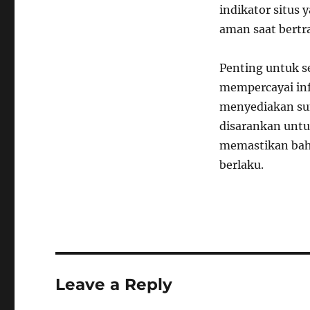
indikator situs
aman saat bertr
Penting untuk s
mempercayai inf
menyediakan sum
disarankan untu
memastikan bahw
berlaku.
Leave a Reply