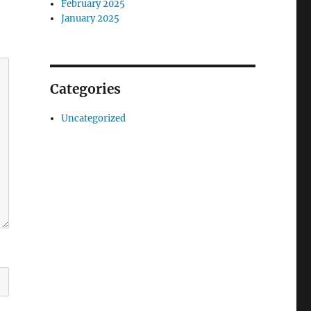
February 2025
January 2025
Categories
Uncategorized