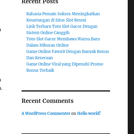
Recent Posts
Rahasia Pemain Sukses Meningkatkan
Keuntungan di Situs Slot Resmi
Link Terbaru Toto Slot Gacor Dengan
n
Sistem Online Canggih
Toto Slot Gacor Membawa Warna Baru
Dalam Hiburan Online
Game Online Favorit Dengan Banyak Bonus
Dan Keseruan
Game Online Viral yang Dipenuhi Promo
Bonus Terbaik
n
.
Recent Comments
A WordPress Commenter
on
Hello world!