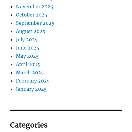
November 2025
October 2025
September 2025
August 2025
July 2025
June 2025
May 2025
April 2025
March 2025
February 2025
January 2025
Categories