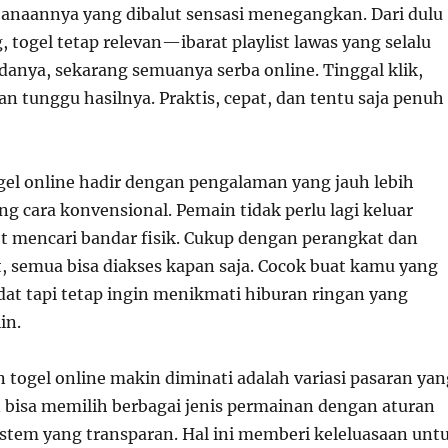
anaannya yang dibalut sensasi menegangkan. Dari dulu
 togel tetap relevan—ibarat playlist lawas yang selalu
danya, sekarang semuanya serba online. Tinggal klik,
n tunggu hasilnya. Praktis, cepat, dan tentu saja penuh
togel online hadir dengan pengalaman yang jauh lebih
g cara konvensional. Pemain tidak perlu lagi keluar
t mencari bandar fisik. Cukup dengan perangkat dan
t, semua bisa diakses kapan saja. Cocok buat kamu yang
dat tapi tetap ingin menikmati hiburan ringan yang
in.
n togel online makin diminati adalah variasi pasaran yan
n bisa memilih berbagai jenis permainan dengan aturan
sistem yang transparan. Hal ini memberi keleluasaan unt