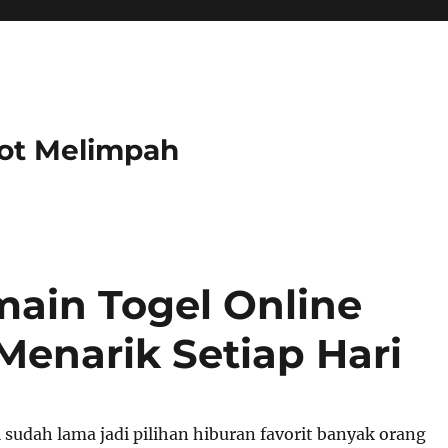
pot Melimpah
main Togel Online
enarik Setiap Hari
sudah lama jadi pilihan hiburan favorit banyak orang