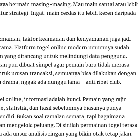
ya bermain masing-masing. Mau main santai atau lebi
atur strategi. Ingat, main cerdas itu lebih keren daripada
permainan, faktor keamanan dan kenyamanan juga jadi
tama. Platform togel online modern umumnya sudah
em yang dirancang untuk melindungi data pengguna.
ran pun dibuat simpel agar pemain baru tidak merasa
untuk urusan transaksi, semuanya bisa dilakukan dengan
a drama, nggak ada nunggu lama—anti ribet club.
l online, informasi adalah kunci. Pemain yang rajin
e, statistik, dan hasil sebelumnya biasanya punya
endiri. Bukan soal ramalan semata, tapi bagaimana
n mengelola peluang. Di sinilah permainan togel terasa
a ada unsur analisis ringan yang bikin otak tetap jalan.