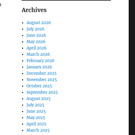
h
Archives
August 2026
July 2026
June 2026
May 2026
April 2026
March 2026
February 2026
January 2026
December 2025
November 2025
October 2025
September 2025
August 2025
July 2025
June 2025
May 2025
April 2025
March 2025