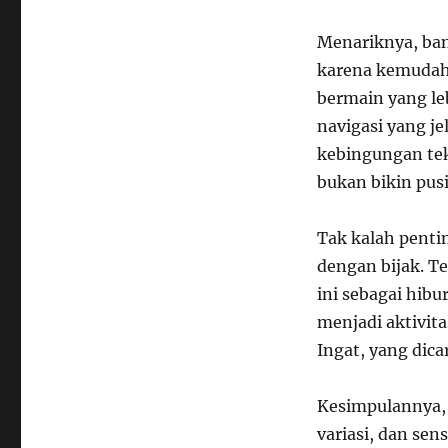
Menariknya, ban
karena kemudah
bermain yang le
navigasi yang j
kebingungan tekn
bukan bikin pus
Tak kalah penti
dengan bijak. T
ini sebagai hibu
menjadi aktivit
Ingat, yang dica
Kesimpulannya,
variasi, dan sen