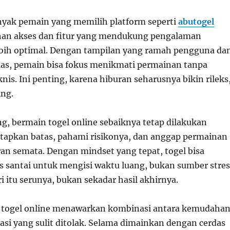
yak pemain yang memilih platform seperti
abutogel
an akses dan fitur yang mendukung pengalaman
bih optimal. Dengan tampilan yang ramah pengguna da
elas, pemain bisa fokus menikmati permainan tanpa
is. Ini penting, karena hiburan seharusnya bikin rileks
ing.
ng, bermain togel online sebaiknya tetap dilakukan
etapkan batas, pahami risikonya, dan anggap permainan
ran semata. Dengan mindset yang tepat, togel bisa
as santai untuk mengisi waktu luang, bukan sumber stres
ri itu serunya, bukan sekadar hasil akhirnya.
 togel online menawarkan kombinasi antara kemudahan
sasi yang sulit ditolak. Selama dimainkan dengan cerdas