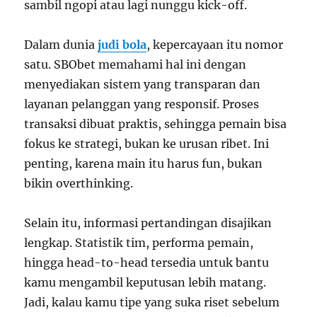
sambil ngopi atau lagi nunggu kick-off.
Dalam dunia
judi bola
, kepercayaan itu nomor
satu. SBObet memahami hal ini dengan
menyediakan sistem yang transparan dan
layanan pelanggan yang responsif. Proses
transaksi dibuat praktis, sehingga pemain bisa
fokus ke strategi, bukan ke urusan ribet. Ini
penting, karena main itu harus fun, bukan
bikin overthinking.
Selain itu, informasi pertandingan disajikan
lengkap. Statistik tim, performa pemain,
hingga head-to-head tersedia untuk bantu
kamu mengambil keputusan lebih matang.
Jadi, kalau kamu tipe yang suka riset sebelum