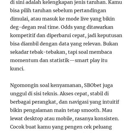
di sini adalah kelengkapan jenis taruhan. Kamu
bisa pilih taruhan sebelum pertandingan
dimulai, atau masuk ke mode live yang bikin
deg-degan real time. Odds yang ditawarkan
kompetitif dan diperbarui cepat, jadi keputusan
bisa diambil dengan data yang relevan. Bukan
sekadar tebak-tebakan, tapi soal membaca
momentum dan statistik—smart play itu
kunci.
Ngomongin soal kenyamanan, SBObet juga
unggul di sisi teknis. Akses cepat, stabil di
berbagai perangkat, dan navigasi yang intuitif
bikin pengalaman main tetap smooth. Mau
lewat desktop atau mobile, rasanya konsisten.
Cocok buat kamu yang pengen cek peluang