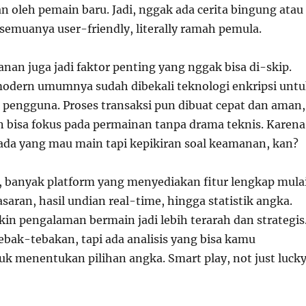
n oleh pemain baru. Jadi, nggak ada cerita bingung atau
emuanya user-friendly, literally ramah pemula.
anan juga jadi faktor penting yang nggak bisa di-skip.
modern umumnya sudah dibekali teknologi enkripsi unt
 pengguna. Proses transaksi pun dibuat cepat dan aman,
 bisa fokus pada permainan tanpa drama teknis. Karena
k ada yang mau main tapi kepikiran soal keamanan, kan?
, banyak platform yang menyediakan fitur lengkap mula
asaran, hasil undian real-time, hingga statistik angka.
bikin pengalaman bermain jadi lebih terarah dan strategis
ebak-tebakan, tapi ada analisis yang bisa kamu
k menentukan pilihan angka. Smart play, not just luck