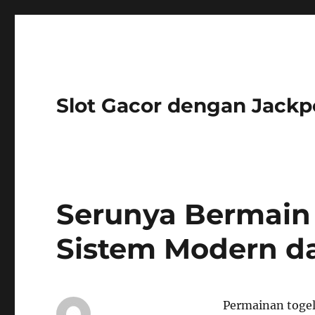
Slot Gacor dengan Jack
Serunya Bermain
Sistem Modern 
Permainan togel