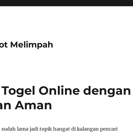
pot Melimpah
 Togel Online dengan
dan Aman
 sudah lama jadi topik hangat di kalangan pencari