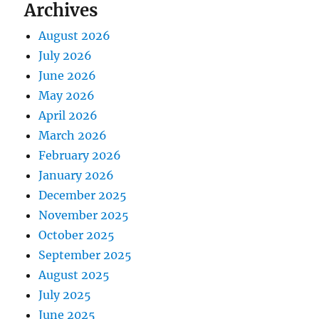
Archives
August 2026
July 2026
June 2026
May 2026
April 2026
March 2026
February 2026
January 2026
December 2025
November 2025
October 2025
September 2025
August 2025
July 2025
June 2025