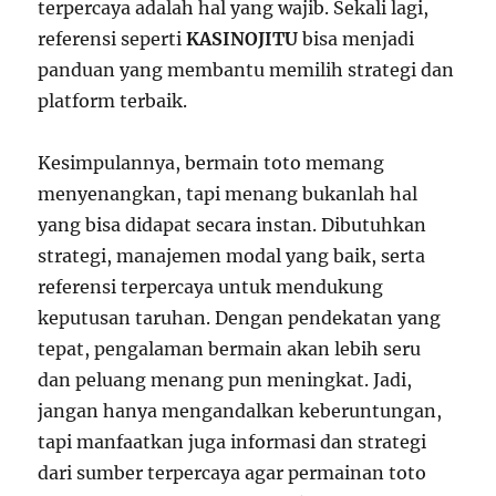
terpercaya adalah hal yang wajib. Sekali lagi,
referensi seperti
KASINOJITU
bisa menjadi
panduan yang membantu memilih strategi dan
platform terbaik.
Kesimpulannya, bermain toto memang
menyenangkan, tapi menang bukanlah hal
yang bisa didapat secara instan. Dibutuhkan
strategi, manajemen modal yang baik, serta
referensi terpercaya untuk mendukung
keputusan taruhan. Dengan pendekatan yang
tepat, pengalaman bermain akan lebih seru
dan peluang menang pun meningkat. Jadi,
jangan hanya mengandalkan keberuntungan,
tapi manfaatkan juga informasi dan strategi
dari sumber terpercaya agar permainan toto