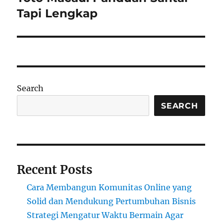
Tapi Lengkap
Search
SEARCH
Recent Posts
Cara Membangun Komunitas Online yang
Solid dan Mendukung Pertumbuhan Bisnis
Strategi Mengatur Waktu Bermain Agar