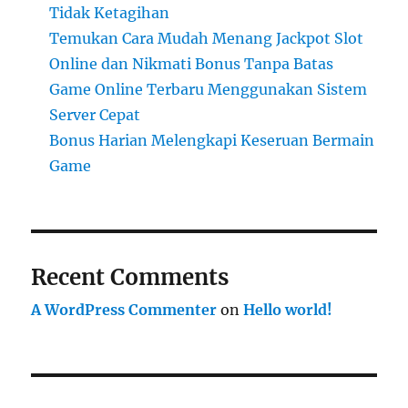
Tidak Ketagihan
Temukan Cara Mudah Menang Jackpot Slot
Online dan Nikmati Bonus Tanpa Batas
Game Online Terbaru Menggunakan Sistem
Server Cepat
Bonus Harian Melengkapi Keseruan Bermain
Game
Recent Comments
A WordPress Commenter
on
Hello world!