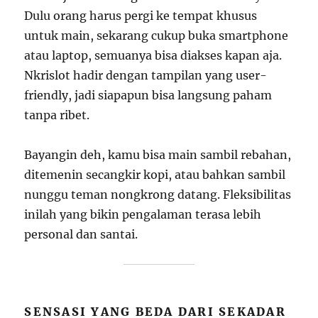
Dulu orang harus pergi ke tempat khusus
untuk main, sekarang cukup buka smartphone
atau laptop, semuanya bisa diakses kapan aja.
Nkrislot hadir dengan tampilan yang user-
friendly, jadi siapapun bisa langsung paham
tanpa ribet.
Bayangin deh, kamu bisa main sambil rebahan,
ditemenin secangkir kopi, atau bahkan sambil
nunggu teman nongkrong datang. Fleksibilitas
inilah yang bikin pengalaman terasa lebih
personal dan santai.
SENSASI YANG BEDA DARI SEKADAR