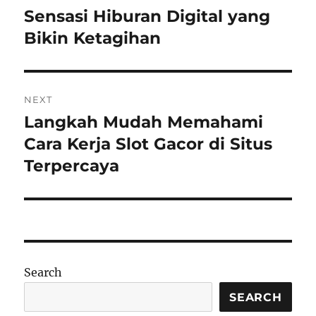
navigation
Sensasi Hiburan Digital yang
Previous
post:
Bikin Ketagihan
NEXT
Langkah Mudah Memahami
Next
post:
Cara Kerja Slot Gacor di Situs
Terpercaya
Search
SEARCH