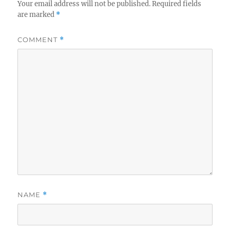
Your email address will not be published.
Required fields
are marked
*
COMMENT
*
NAME
*