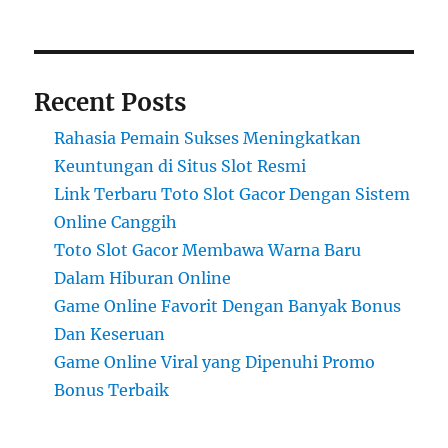
Recent Posts
Rahasia Pemain Sukses Meningkatkan
Keuntungan di Situs Slot Resmi
Link Terbaru Toto Slot Gacor Dengan Sistem
Online Canggih
Toto Slot Gacor Membawa Warna Baru
Dalam Hiburan Online
Game Online Favorit Dengan Banyak Bonus
Dan Keseruan
Game Online Viral yang Dipenuhi Promo
Bonus Terbaik