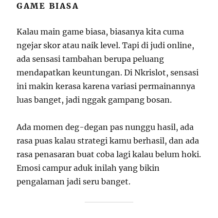
GAME BIASA
Kalau main game biasa, biasanya kita cuma
ngejar skor atau naik level. Tapi di judi online,
ada sensasi tambahan berupa peluang
mendapatkan keuntungan. Di Nkrislot, sensasi
ini makin kerasa karena variasi permainannya
luas banget, jadi nggak gampang bosan.
Ada momen deg-degan pas nunggu hasil, ada
rasa puas kalau strategi kamu berhasil, dan ada
rasa penasaran buat coba lagi kalau belum hoki.
Emosi campur aduk inilah yang bikin
pengalaman jadi seru banget.