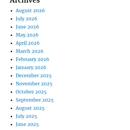
Archives
August 2026
July 2026
June 2026
May 2026
April 2026
March 2026
February 2026
January 2026
December 2025
November 2025
October 2025
September 2025
August 2025
July 2025
June 2025