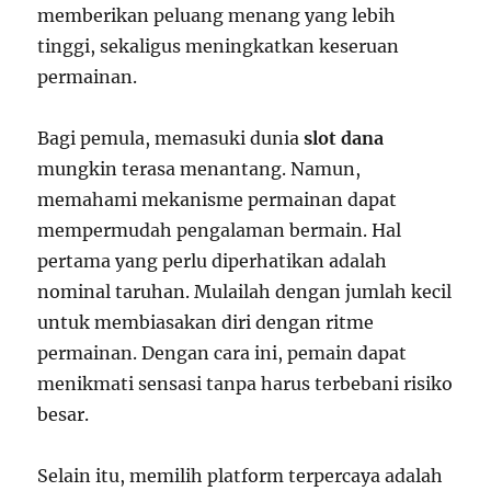
memberikan peluang menang yang lebih
tinggi, sekaligus meningkatkan keseruan
permainan.
Bagi pemula, memasuki dunia
slot dana
mungkin terasa menantang. Namun,
memahami mekanisme permainan dapat
mempermudah pengalaman bermain. Hal
pertama yang perlu diperhatikan adalah
nominal taruhan. Mulailah dengan jumlah kecil
untuk membiasakan diri dengan ritme
permainan. Dengan cara ini, pemain dapat
menikmati sensasi tanpa harus terbebani risiko
besar.
Selain itu, memilih platform terpercaya adalah