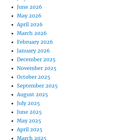
June 2026
May 2026
April 2026
March 2026
February 2026
January 2026
December 2025
November 2025
October 2025
September 2025
August 2025
July 2025
June 2025
May 2025
April 2025
March 2025