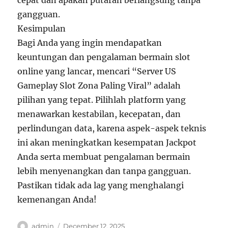
cepat dan apakah putaran berlangsung tanpa
gangguan.
Kesimpulan
Bagi Anda yang ingin mendapatkan
keuntungan dan pengalaman bermain slot
online yang lancar, mencari “Server US
Gameplay Slot Zona Paling Viral” adalah
pilihan yang tepat. Pilihlah platform yang
menawarkan kestabilan, kecepatan, dan
perlindungan data, karena aspek-aspek teknis
ini akan meningkatkan kesempatan Jackpot
Anda serta membuat pengalaman bermain
lebih menyenangkan dan tanpa gangguan.
Pastikan tidak ada lag yang menghalangi
kemenangan Anda!
Author
Posted
admin
December 12, 2025