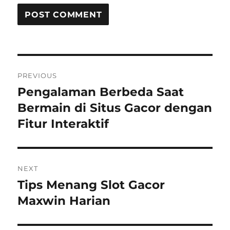
Post
PREVIOUS
navigation
Pengalaman Berbeda Saat
Previous
post:
Bermain di Situs Gacor dengan
Fitur Interaktif
NEXT
Tips Menang Slot Gacor
Next
post:
Maxwin Harian