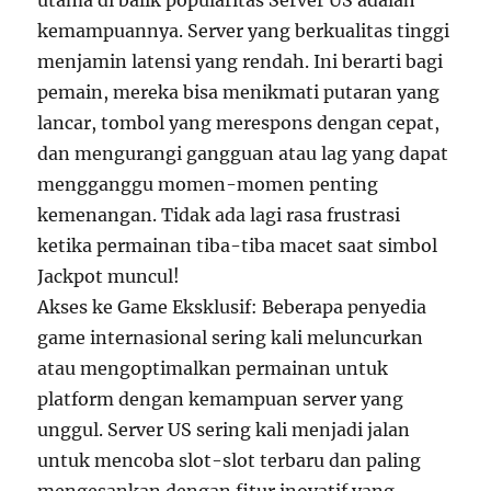
utama di balik popularitas Server US adalah
kemampuannya. Server yang berkualitas tinggi
menjamin latensi yang rendah. Ini berarti bagi
pemain, mereka bisa menikmati putaran yang
lancar, tombol yang merespons dengan cepat,
dan mengurangi gangguan atau lag yang dapat
mengganggu momen-momen penting
kemenangan. Tidak ada lagi rasa frustrasi
ketika permainan tiba-tiba macet saat simbol
Jackpot muncul!
Akses ke Game Eksklusif: Beberapa penyedia
game internasional sering kali meluncurkan
atau mengoptimalkan permainan untuk
platform dengan kemampuan server yang
unggul. Server US sering kali menjadi jalan
untuk mencoba slot-slot terbaru dan paling