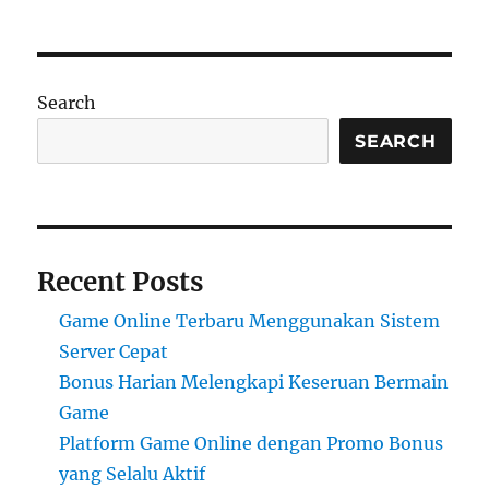
Search
SEARCH
Recent Posts
Game Online Terbaru Menggunakan Sistem
Server Cepat
Bonus Harian Melengkapi Keseruan Bermain
Game
Platform Game Online dengan Promo Bonus
yang Selalu Aktif