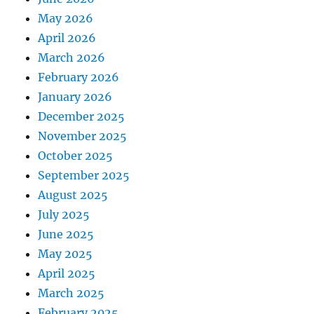
May 2026
April 2026
March 2026
February 2026
January 2026
December 2025
November 2025
October 2025
September 2025
August 2025
July 2025
June 2025
May 2025
April 2025
March 2025
February 2025