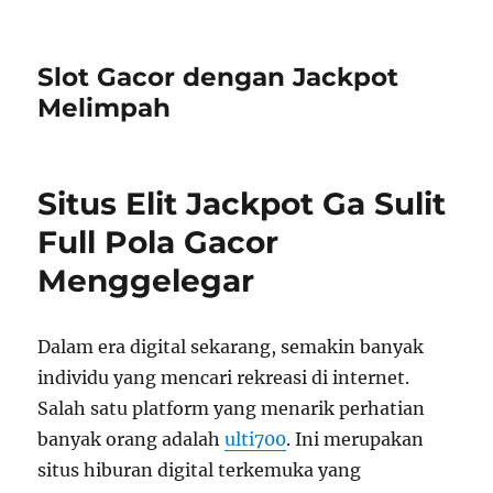
Slot Gacor dengan Jackpot
Melimpah
Situs Elit Jackpot Ga Sulit
Full Pola Gacor
Menggelegar
Dalam era digital sekarang, semakin banyak
individu yang mencari rekreasi di internet.
Salah satu platform yang menarik perhatian
banyak orang adalah
ulti700
. Ini merupakan
situs hiburan digital terkemuka yang