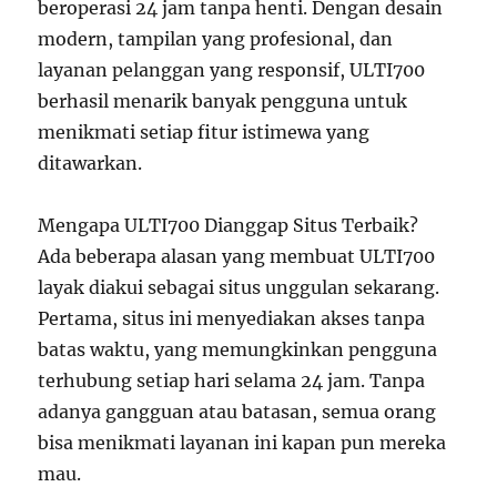
beroperasi 24 jam tanpa henti. Dengan desain
modern, tampilan yang profesional, dan
layanan pelanggan yang responsif, ULTI700
berhasil menarik banyak pengguna untuk
menikmati setiap fitur istimewa yang
ditawarkan.
Mengapa ULTI700 Dianggap Situs Terbaik?
Ada beberapa alasan yang membuat ULTI700
layak diakui sebagai situs unggulan sekarang.
Pertama, situs ini menyediakan akses tanpa
batas waktu, yang memungkinkan pengguna
terhubung setiap hari selama 24 jam. Tanpa
adanya gangguan atau batasan, semua orang
bisa menikmati layanan ini kapan pun mereka
mau.