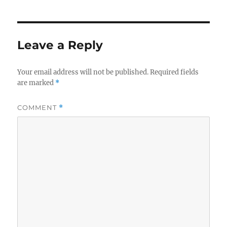
Leave a Reply
Your email address will not be published.
Required fields
are marked
*
COMMENT
*