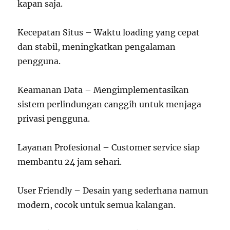
kapan saja.
Kecepatan Situs – Waktu loading yang cepat
dan stabil, meningkatkan pengalaman
pengguna.
Keamanan Data – Mengimplementasikan
sistem perlindungan canggih untuk menjaga
privasi pengguna.
Layanan Profesional – Customer service siap
membantu 24 jam sehari.
User Friendly – Desain yang sederhana namun
modern, cocok untuk semua kalangan.