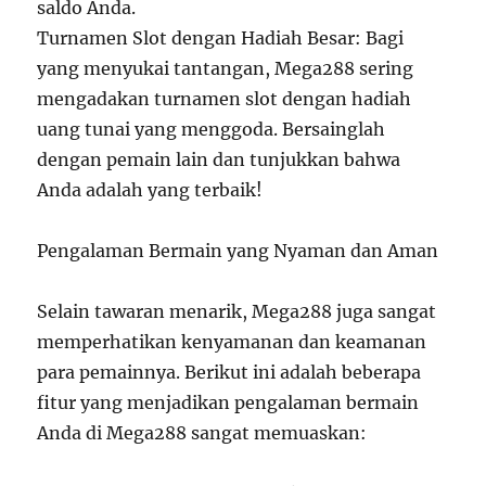
saldo Anda.
Turnamen Slot dengan Hadiah Besar: Bagi
yang menyukai tantangan, Mega288 sering
mengadakan turnamen slot dengan hadiah
uang tunai yang menggoda. Bersainglah
dengan pemain lain dan tunjukkan bahwa
Anda adalah yang terbaik!
Pengalaman Bermain yang Nyaman dan Aman
Selain tawaran menarik, Mega288 juga sangat
memperhatikan kenyamanan dan keamanan
para pemainnya. Berikut ini adalah beberapa
fitur yang menjadikan pengalaman bermain
Anda di Mega288 sangat memuaskan: