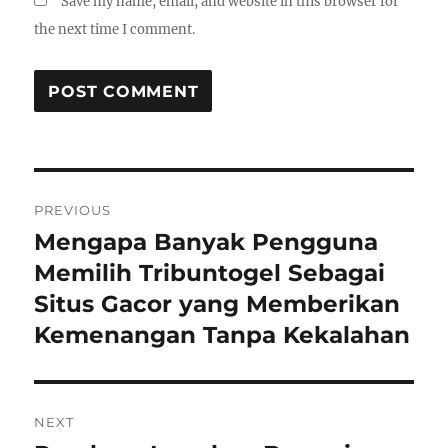
Save my name, email, and website in this browser for
the next time I comment.
Post
PREVIOUS
navigation
Mengapa Banyak Pengguna
Previous
post:
Memilih Tribuntogel Sebagai
Situs Gacor yang Memberikan
Kemenangan Tanpa Kekalahan
NEXT