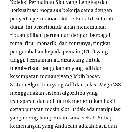
Koleksi Permainan Slot yang Lengkap dan
Berkualitas: Mega288 bekerja sama dengan
penyedia permainan slot terkenal di seluruh
dunia. Ini berarti Anda akan menemukan
ribuan pilihan permainan dengan berbagai
tema, fitur menarik, dan tentunya, tingkat
pengembalian kepada pemain (RTP) yang
tinggi. Permainan ini dirancang untuk
memberikan pengalaman yang adil dan
kesempatan menang yang lebih besar.
Sistem Algoritma yang Adil dan Jelas: Mega288
menggunakan sistem algoritma yang
transparan dan adil untuk menentukan hasil
setiap putaran mesin slot. Tidak ada manipulasi
yang merugikan pemain sama sekali. Setiap
kemenangan yang Anda raih adalah hasil dari