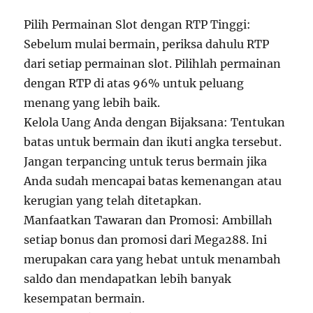
Pilih Permainan Slot dengan RTP Tinggi:
Sebelum mulai bermain, periksa dahulu RTP
dari setiap permainan slot. Pilihlah permainan
dengan RTP di atas 96% untuk peluang
menang yang lebih baik.
Kelola Uang Anda dengan Bijaksana: Tentukan
batas untuk bermain dan ikuti angka tersebut.
Jangan terpancing untuk terus bermain jika
Anda sudah mencapai batas kemenangan atau
kerugian yang telah ditetapkan.
Manfaatkan Tawaran dan Promosi: Ambillah
setiap bonus dan promosi dari Mega288. Ini
merupakan cara yang hebat untuk menambah
saldo dan mendapatkan lebih banyak
kesempatan bermain.