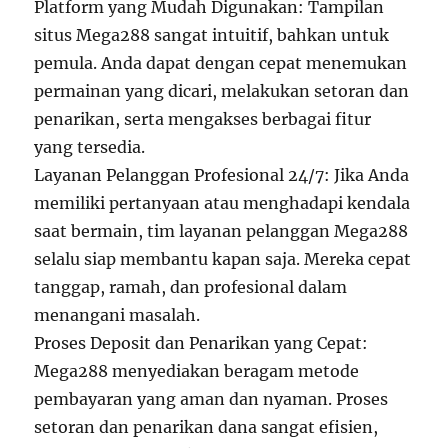
Platform yang Mudah Digunakan: Tampilan
situs Mega288 sangat intuitif, bahkan untuk
pemula. Anda dapat dengan cepat menemukan
permainan yang dicari, melakukan setoran dan
penarikan, serta mengakses berbagai fitur
yang tersedia.
Layanan Pelanggan Profesional 24/7: Jika Anda
memiliki pertanyaan atau menghadapi kendala
saat bermain, tim layanan pelanggan Mega288
selalu siap membantu kapan saja. Mereka cepat
tanggap, ramah, dan profesional dalam
menangani masalah.
Proses Deposit dan Penarikan yang Cepat:
Mega288 menyediakan beragam metode
pembayaran yang aman dan nyaman. Proses
setoran dan penarikan dana sangat efisien,