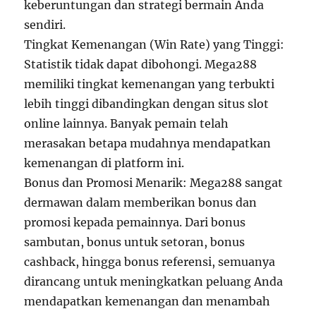
keberuntungan dan strategi bermain Anda
sendiri.
Tingkat Kemenangan (Win Rate) yang Tinggi:
Statistik tidak dapat dibohongi. Mega288
memiliki tingkat kemenangan yang terbukti
lebih tinggi dibandingkan dengan situs slot
online lainnya. Banyak pemain telah
merasakan betapa mudahnya mendapatkan
kemenangan di platform ini.
Bonus dan Promosi Menarik: Mega288 sangat
dermawan dalam memberikan bonus dan
promosi kepada pemainnya. Dari bonus
sambutan, bonus untuk setoran, bonus
cashback, hingga bonus referensi, semuanya
dirancang untuk meningkatkan peluang Anda
mendapatkan kemenangan dan menambah