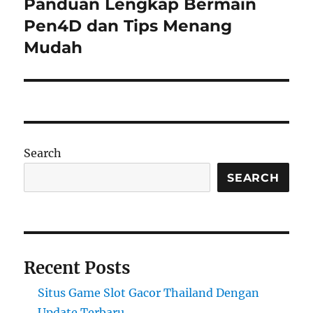
Panduan Lengkap Bermain
Next
post:
Pen4D dan Tips Menang
Mudah
Search
SEARCH
Recent Posts
Situs Game Slot Gacor Thailand Dengan
Update Terbaru