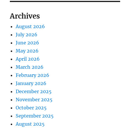
Archives
August 2026
July 2026
June 2026
May 2026
April 2026
March 2026
February 2026
January 2026
December 2025
November 2025
October 2025
September 2025
August 2025