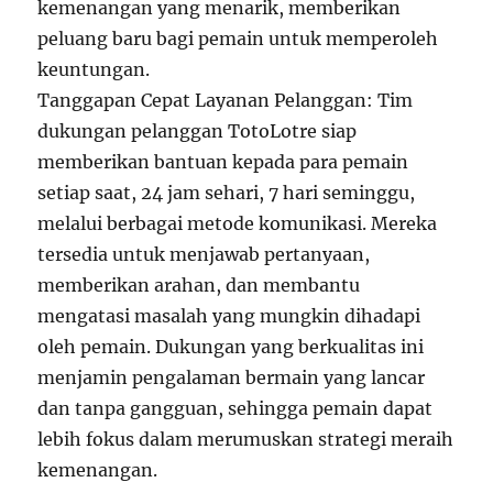
kemenangan yang menarik, memberikan
peluang baru bagi pemain untuk memperoleh
keuntungan.
Tanggapan Cepat Layanan Pelanggan: Tim
dukungan pelanggan TotoLotre siap
memberikan bantuan kepada para pemain
setiap saat, 24 jam sehari, 7 hari seminggu,
melalui berbagai metode komunikasi. Mereka
tersedia untuk menjawab pertanyaan,
memberikan arahan, dan membantu
mengatasi masalah yang mungkin dihadapi
oleh pemain. Dukungan yang berkualitas ini
menjamin pengalaman bermain yang lancar
dan tanpa gangguan, sehingga pemain dapat
lebih fokus dalam merumuskan strategi meraih
kemenangan.