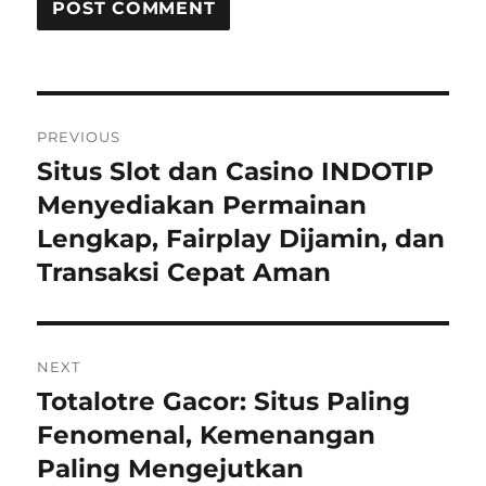
Post
PREVIOUS
navigation
Situs Slot dan Casino INDOTIP
Previous
post:
Menyediakan Permainan
Lengkap, Fairplay Dijamin, dan
Transaksi Cepat Aman
NEXT
Totalotre Gacor: Situs Paling
Next
post:
Fenomenal, Kemenangan
Paling Mengejutkan