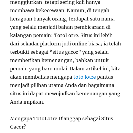
menggiurkan, tetapi sering kali hanya
membawa kekecewaan. Namun, di tengah
keraguan banyak orang, terdapat satu nama
yang selalu menjadi bahan pembicaraan di
kalangan pemain: TotoLotre. Situs ini lebih
dari sekadar platform judi online biasa; ia telah
terbukti sebagai “situs gacor” yang selalu
memberikan kemenangan, bahkan untuk
pemain yang baru mulai. Dalam artikel ini, kita
akan membahas mengapa
toto lotre
pantas
menjadi pilihan utama Anda dan bagaimana
situs ini dapat mewujudkan kemenangan yang
Anda impikan.
Mengapa TotoLotre Dianggap sebagai Situs
Gacor?