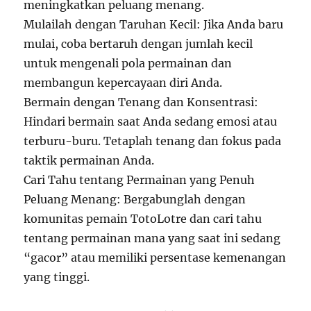
meningkatkan peluang menang.
Mulailah dengan Taruhan Kecil: Jika Anda baru
mulai, coba bertaruh dengan jumlah kecil
untuk mengenali pola permainan dan
membangun kepercayaan diri Anda.
Bermain dengan Tenang dan Konsentrasi:
Hindari bermain saat Anda sedang emosi atau
terburu-buru. Tetaplah tenang dan fokus pada
taktik permainan Anda.
Cari Tahu tentang Permainan yang Penuh
Peluang Menang: Bergabunglah dengan
komunitas pemain TotoLotre dan cari tahu
tentang permainan mana yang saat ini sedang
“gacor” atau memiliki persentase kemenangan
yang tinggi.