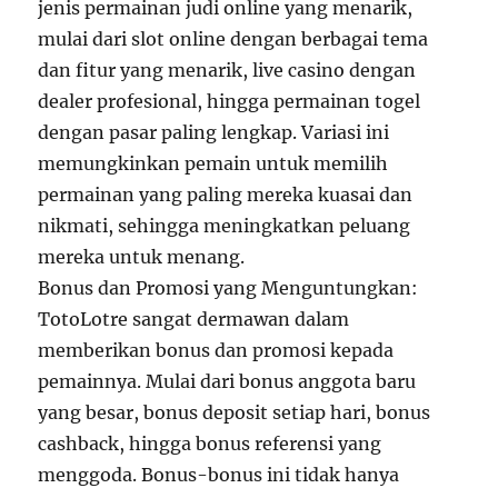
jenis permainan judi online yang menarik,
mulai dari slot online dengan berbagai tema
dan fitur yang menarik, live casino dengan
dealer profesional, hingga permainan togel
dengan pasar paling lengkap. Variasi ini
memungkinkan pemain untuk memilih
permainan yang paling mereka kuasai dan
nikmati, sehingga meningkatkan peluang
mereka untuk menang.
Bonus dan Promosi yang Menguntungkan:
TotoLotre sangat dermawan dalam
memberikan bonus dan promosi kepada
pemainnya. Mulai dari bonus anggota baru
yang besar, bonus deposit setiap hari, bonus
cashback, hingga bonus referensi yang
menggoda. Bonus-bonus ini tidak hanya