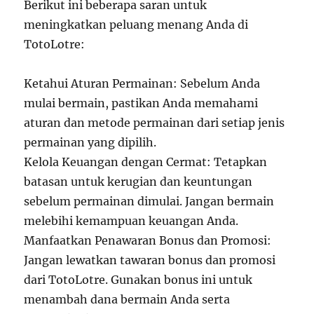
Berikut ini beberapa saran untuk
meningkatkan peluang menang Anda di
TotoLotre:
Ketahui Aturan Permainan: Sebelum Anda
mulai bermain, pastikan Anda memahami
aturan dan metode permainan dari setiap jenis
permainan yang dipilih.
Kelola Keuangan dengan Cermat: Tetapkan
batasan untuk kerugian dan keuntungan
sebelum permainan dimulai. Jangan bermain
melebihi kemampuan keuangan Anda.
Manfaatkan Penawaran Bonus dan Promosi:
Jangan lewatkan tawaran bonus dan promosi
dari TotoLotre. Gunakan bonus ini untuk
menambah dana bermain Anda serta