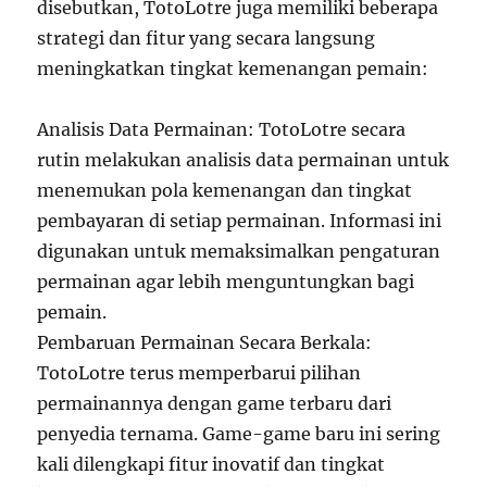
disebutkan, TotoLotre juga memiliki beberapa
strategi dan fitur yang secara langsung
meningkatkan tingkat kemenangan pemain:
Analisis Data Permainan: TotoLotre secara
rutin melakukan analisis data permainan untuk
menemukan pola kemenangan dan tingkat
pembayaran di setiap permainan. Informasi ini
digunakan untuk memaksimalkan pengaturan
permainan agar lebih menguntungkan bagi
pemain.
Pembaruan Permainan Secara Berkala:
TotoLotre terus memperbarui pilihan
permainannya dengan game terbaru dari
penyedia ternama. Game-game baru ini sering
kali dilengkapi fitur inovatif dan tingkat