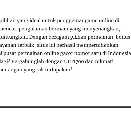
pilihan yang ideal untuk penggemar game online di
 mencari pengalaman bermain yang menyenangkan,
untungkan. Dengan beragam pilihan permainan, bonus
ayanan terbaik, situs ini berhasil mempertahankan
ai pusat permainan online gacor nomor satu di Indonesia
alagi? Bergabunglah dengan ULTI700 dan nikmati
enangan yang tak terlupakan!