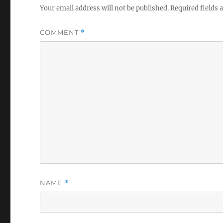
Your email address will not be published.
Required fields
COMMENT
*
NAME
*