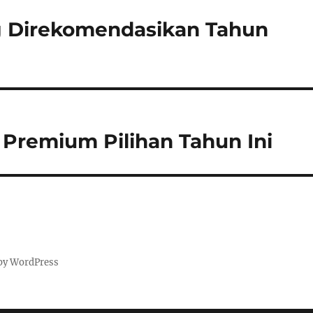
ng Direkomendasikan Tahun
 Premium Pilihan Tahun Ini
by WordPress