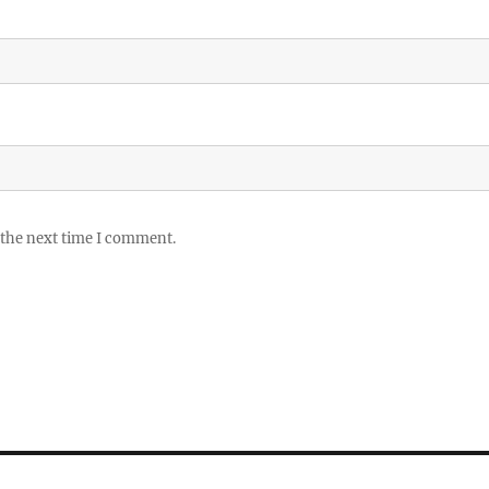
 the next time I comment.