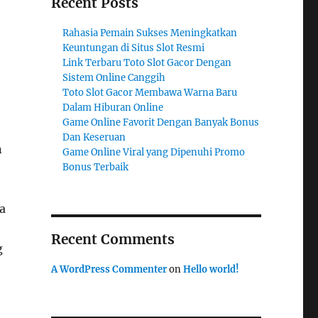
Recent Posts
Rahasia Pemain Sukses Meningkatkan
Keuntungan di Situs Slot Resmi
Link Terbaru Toto Slot Gacor Dengan
Sistem Online Canggih
Toto Slot Gacor Membawa Warna Baru
Dalam Hiburan Online
Game Online Favorit Dengan Banyak Bonus
Dan Keseruan
n
Game Online Viral yang Dipenuhi Promo
Bonus Terbaik
a
Recent Comments
g
A WordPress Commenter
on
Hello world!