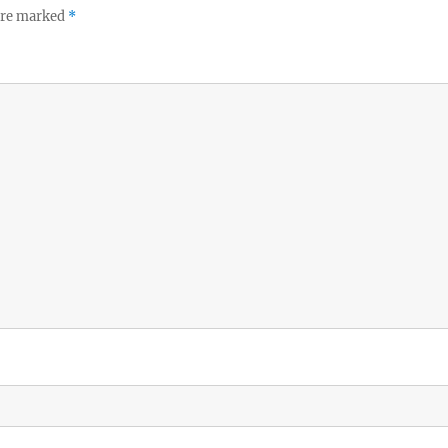
 are marked
*