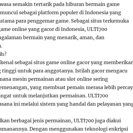
wasa semakin tertarik pada hiburan bermain game
 muncul sebagai platform populer di Indonesia yang
 utama para penggemar game. Sebagai situs terkemuka
ame online yang gacor di Indonesia, ULTI700
galaman bermain yang menarik, aman, dan
.
ih?
ikenal sebagai situs game online gacor yang memberika
tinggi untuk para anggotanya. Istilah gacor mengacu
 mana mesin permainan atau slot online sering
emenangan, yang membuat pemain merasa lebih percay
angat untuk melanjutkan permainan. ULTI700
sana ini melalui sistem yang handal dan pelayanan yan
kan berbagai jenis permainan, ULTI700 juga diakui
eamanannya. Dengan menggunakan teknologi enkripsi