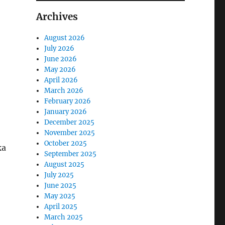
Archives
August 2026
July 2026
June 2026
May 2026
April 2026
March 2026
February 2026
January 2026
December 2025
November 2025
October 2025
ka
September 2025
August 2025
July 2025
June 2025
May 2025
April 2025
March 2025