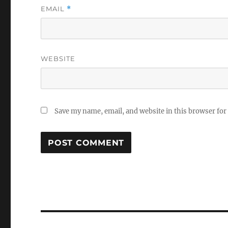
EMAIL
*
WEBSITE
Save my name, email, and website in this browser for
Post