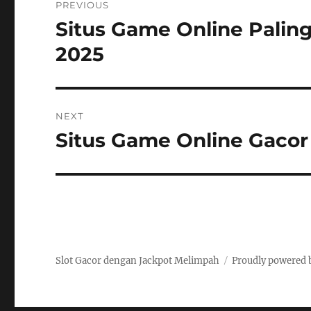
PREVIOUS
navigation
Situs Game Online Pali
Previous
post:
2025
NEXT
Situs Game Online Gacor
Next
post:
Slot Gacor dengan Jackpot Melimpah
Proudly powered 