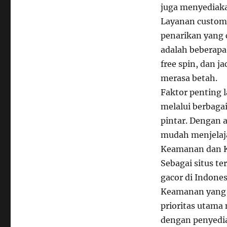
juga menyediaka
Layanan custome
penarikan yang 
adalah beberapa
free spin, dan 
merasa betah.
Faktor penting l
melalui berbaga
pintar. Dengan
mudah menjelaj
Keamanan dan 
Sebagai situs 
gacor di Indone
Keamanan yang k
prioritas utama 
dengan penyedia