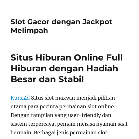
Slot Gacor dengan Jackpot
Melimpah
Situs Hiburan Online Full
Hiburan dengan Hadiah
Besar dan Stabil
Kursi4d
Situs slot maxwin menjadi pilihan
utama para pecinta permainan slot online.
Dengan tampilan yang user-friendly dan
sistem terpercaya, pemain merasa nyaman saat
bermain. Berbagai jenis permainan slot