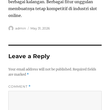
berbagai kalangan. Berbagai fitur unggulan
membuatnya tetap kompetitif di industri slot
online.
Author
Posted
admin
May 31, 2026
on
Leave a Reply
Your email address will not be published.
Required fields
are marked
*
COMMENT
*