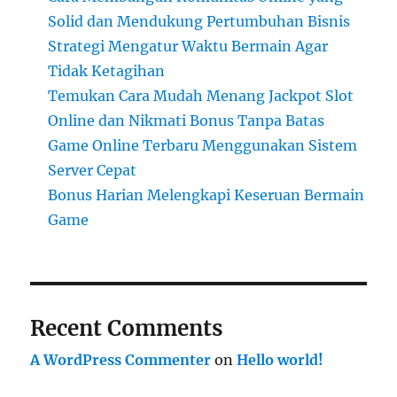
Solid dan Mendukung Pertumbuhan Bisnis
Strategi Mengatur Waktu Bermain Agar
Tidak Ketagihan
Temukan Cara Mudah Menang Jackpot Slot
Online dan Nikmati Bonus Tanpa Batas
Game Online Terbaru Menggunakan Sistem
Server Cepat
Bonus Harian Melengkapi Keseruan Bermain
Game
Recent Comments
A WordPress Commenter
on
Hello world!