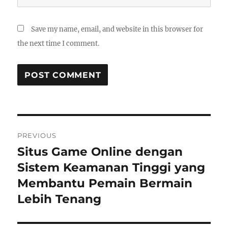
Save my name, email, and website in this browser for
the next time I comment.
Post
PREVIOUS
navigation
Situs Game Online dengan
Previous
post:
Sistem Keamanan Tinggi yang
Membantu Pemain Bermain
Lebih Tenang