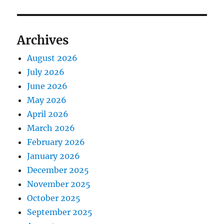
Archives
August 2026
July 2026
June 2026
May 2026
April 2026
March 2026
February 2026
January 2026
December 2025
November 2025
October 2025
September 2025