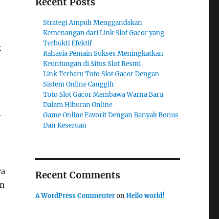
Recent Posts
Strategi Ampuh Menggandakan
Kemenangan dari Link Slot Gacor yang
Terbukti Efektif
k
Rahasia Pemain Sukses Meningkatkan
Keuntungan di Situs Slot Resmi
Link Terbaru Toto Slot Gacor Dengan
Sistem Online Canggih
Toto Slot Gacor Membawa Warna Baru
Dalam Hiburan Online
Game Online Favorit Dengan Banyak Bonus
r
Dan Keseruan
ra
Recent Comments
an
A WordPress Commenter
on
Hello world!