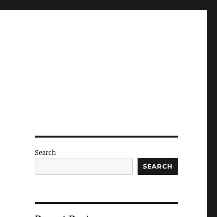
Search
SEARCH