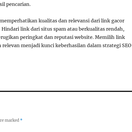
sil pencarian.
memperhatikan kualitas dan relevansi dari link gacor
Hindari link dari situs spam atau berkualitas rendah,
rugikan peringkat dan reputasi website. Memilih link
n relevan menjadi kunci keberhasilan dalam strategi SEO
 are marked
*