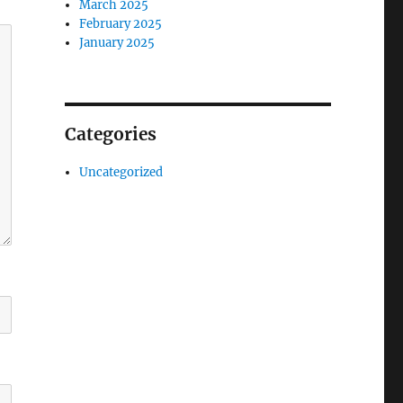
March 2025
February 2025
January 2025
Categories
Uncategorized