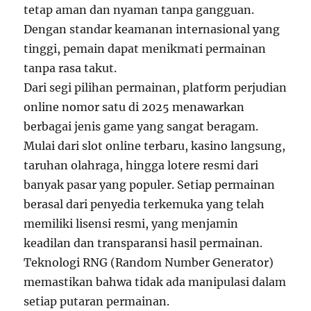
tetap aman dan nyaman tanpa gangguan.
Dengan standar keamanan internasional yang
tinggi, pemain dapat menikmati permainan
tanpa rasa takut.
Dari segi pilihan permainan, platform perjudian
online nomor satu di 2025 menawarkan
berbagai jenis game yang sangat beragam.
Mulai dari slot online terbaru, kasino langsung,
taruhan olahraga, hingga lotere resmi dari
banyak pasar yang populer. Setiap permainan
berasal dari penyedia terkemuka yang telah
memiliki lisensi resmi, yang menjamin
keadilan dan transparansi hasil permainan.
Teknologi RNG (Random Number Generator)
memastikan bahwa tidak ada manipulasi dalam
setiap putaran permainan.