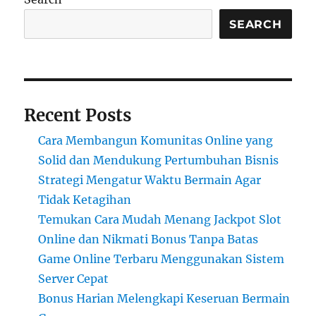
SEARCH
Recent Posts
Cara Membangun Komunitas Online yang
Solid dan Mendukung Pertumbuhan Bisnis
Strategi Mengatur Waktu Bermain Agar
Tidak Ketagihan
Temukan Cara Mudah Menang Jackpot Slot
Online dan Nikmati Bonus Tanpa Batas
Game Online Terbaru Menggunakan Sistem
Server Cepat
Bonus Harian Melengkapi Keseruan Bermain