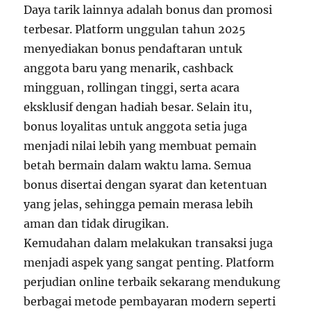
Daya tarik lainnya adalah bonus dan promosi
terbesar. Platform unggulan tahun 2025
menyediakan bonus pendaftaran untuk
anggota baru yang menarik, cashback
mingguan, rollingan tinggi, serta acara
eksklusif dengan hadiah besar. Selain itu,
bonus loyalitas untuk anggota setia juga
menjadi nilai lebih yang membuat pemain
betah bermain dalam waktu lama. Semua
bonus disertai dengan syarat dan ketentuan
yang jelas, sehingga pemain merasa lebih
aman dan tidak dirugikan.
Kemudahan dalam melakukan transaksi juga
menjadi aspek yang sangat penting. Platform
perjudian online terbaik sekarang mendukung
berbagai metode pembayaran modern seperti