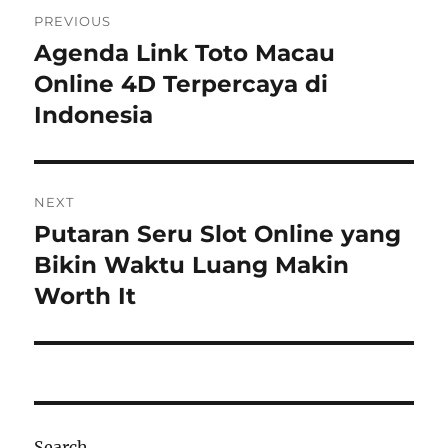
Post
PREVIOUS
navigation
Agenda Link Toto Macau
Previous
post:
Online 4D Terpercaya di
Indonesia
NEXT
Putaran Seru Slot Online yang
Next
post:
Bikin Waktu Luang Makin
Worth It
Search