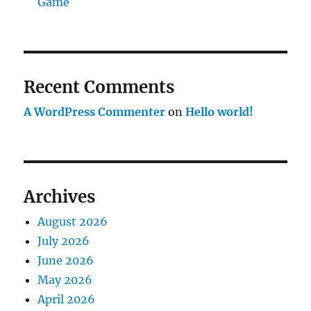
Game
Recent Comments
A WordPress Commenter
on
Hello world!
Archives
August 2026
July 2026
June 2026
May 2026
April 2026