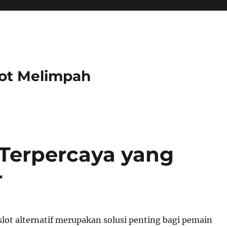
pot Melimpah
 Terpercaya yang
r
slot alternatif merupakan solusi penting bagi pemain