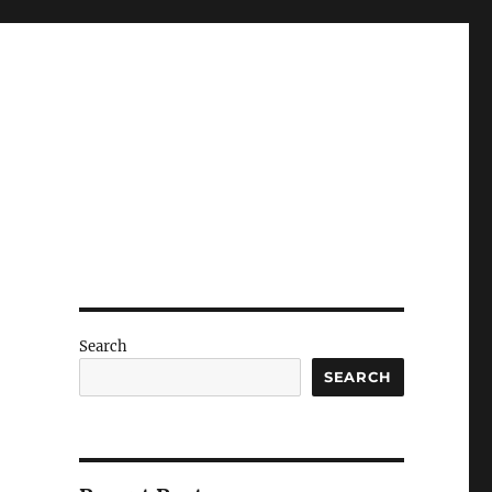
Search
SEARCH