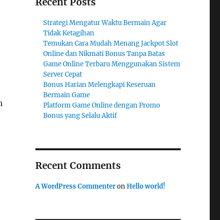
Recent Posts
Strategi Mengatur Waktu Bermain Agar
Tidak Ketagihan
Temukan Cara Mudah Menang Jackpot Slot
Online dan Nikmati Bonus Tanpa Batas
Game Online Terbaru Menggunakan Sistem
Server Cepat
Bonus Harian Melengkapi Keseruan
Bermain Game
n
Platform Game Online dengan Promo
Bonus yang Selalu Aktif
Recent Comments
A WordPress Commenter
on
Hello world!