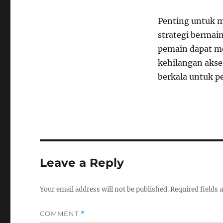
Penting untuk m
strategi bermai
pemain dapat me
kehilangan akses
berkala untuk p
Leave a Reply
Your email address will not be published.
Required fields
COMMENT
*