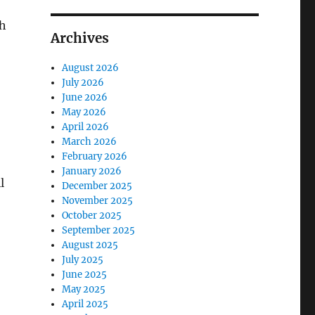
eh
Archives
August 2026
July 2026
June 2026
May 2026
April 2026
March 2026
February 2026
January 2026
l
December 2025
November 2025
October 2025
September 2025
August 2025
July 2025
June 2025
May 2025
April 2025