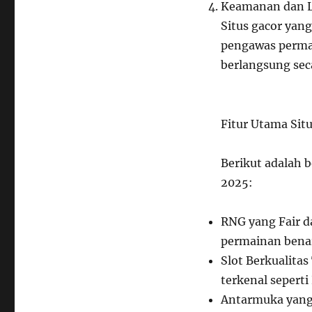
Keamanan dan L
Situs gacor yang
pengawas perma
berlangsung sec
Fitur Utama Situ
Berikut adalah b
2025:
RNG yang Fair d
permainan benar
Slot Berkualita
terkenal seperti
Antarmuka yang