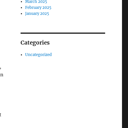
March 2025
February 2025
January 2025
Categories
Uncategorized
,
an
t