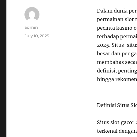
Dalam dunia per
permainan slot t
Author
admin
pecinta kasino 
Posted
July 10, 2025
terhadap permai
on
2025. Situs-si
besar dan penga
membahas secara
definisi, pentin
hingga rekomend
Definisi Situs S
Situs slot gaco
terkenal dengan