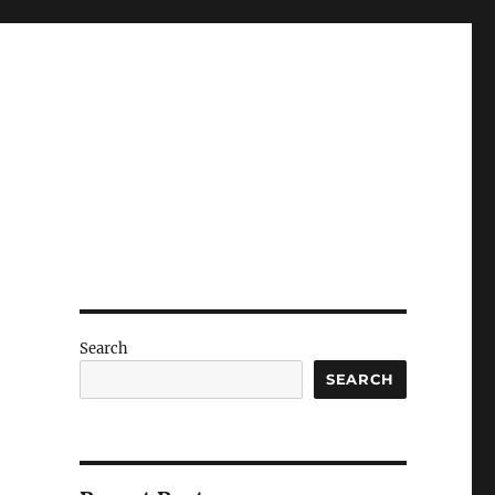
Search
SEARCH