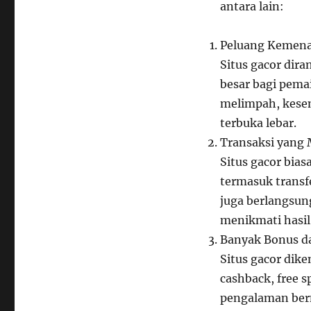
antara lain:
Peluang Kemena
Situs gacor dir
besar bagi pemai
melimpah, kese
terbuka lebar.
Transaksi yang
Situs gacor bia
termasuk transfe
juga berlangsun
menikmati hasi
Banyak Bonus d
Situs gacor dik
cashback, free 
pengalaman be