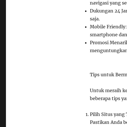
navigasi yang s
Dukungan 24 Ja
saja.
Mobile Friendly
smartphone dan 
Promosi Menarik
menguntungkan
Tips untuk Berm
Untuk meraih ke
beberapa tips y
Pilih Situs yang
Pastikan Anda be