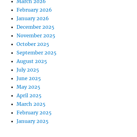
March 2026
February 2026
January 2026
December 2025
November 2025
October 2025
September 2025
August 2025
July 2025
June 2025
May 2025
April 2025
March 2025
February 2025
January 2025