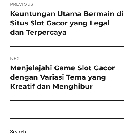
PREVIOUS
navigation
Keuntungan Utama Bermain di
Previous
post:
Situs Slot Gacor yang Legal
dan Terpercaya
NEXT
Menjelajahi Game Slot Gacor
Next
post:
dengan Variasi Tema yang
Kreatif dan Menghibur
Search