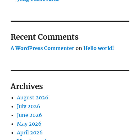
Recent Comments
A WordPress Commenter
on
Hello world!
Archives
August 2026
July 2026
June 2026
May 2026
April 2026