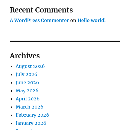
Recent Comments
A WordPress Commenter
on
Hello world!
Archives
August 2026
July 2026
June 2026
May 2026
April 2026
March 2026
February 2026
January 2026