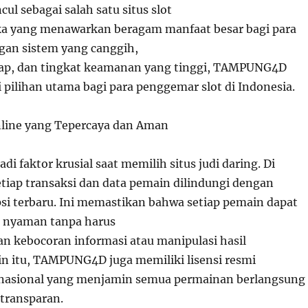
ul sebagai salah satu situs slot
ka yang menawarkan beragam manfaat besar bagi para
an sistem yang canggih,
kap, dan tingkat keamanan yang tinggi, TAMPUNG4D
 pilihan utama bagi para penggemar slot di Indonesia.
nline yang Tepercaya dan Aman
 faktor krusial saat memilih situs judi daring. Di
ap transaksi dan data pemain dilindungi dengan
psi terbaru. Ini memastikan bahwa setiap pemain dapat
 nyaman tanpa harus
 kebocoran informasi atau manipulasi hasil
in itu, TAMPUNG4D juga memiliki lisensi resmi
rnasional yang menjamin semua permainan berlangsung
 transparan.