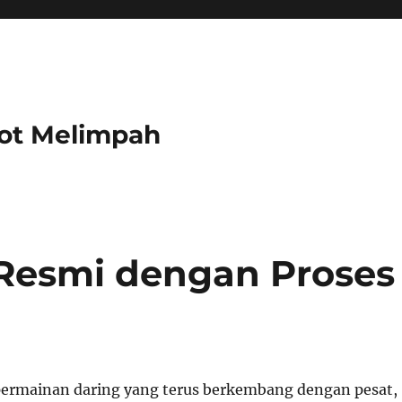
pot Melimpah
e Resmi dengan Proses
permainan daring yang terus berkembang dengan pesat,