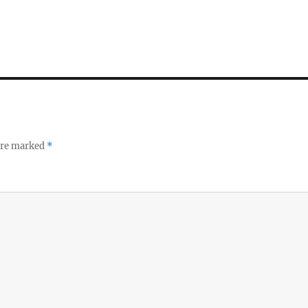
 are marked
*