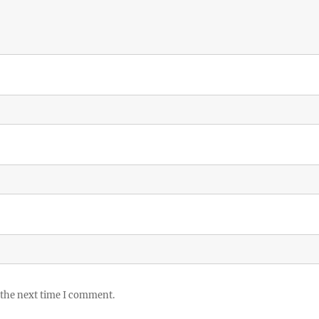
 the next time I comment.