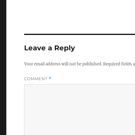
Leave a Reply
Your email address will not be published.
Required fields
COMMENT
*