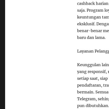
cashback harian
saja. Program lo
keuntungan tamb
eksklusif. Den
benar-benar me
baru dan lama.
Layanan Pelangg
Keunggulan lai
yang responsif, 
setiap saat, si
pendaftaran, tr
bermain. Semua 
Telegram, sehi
pun dibutuhkan