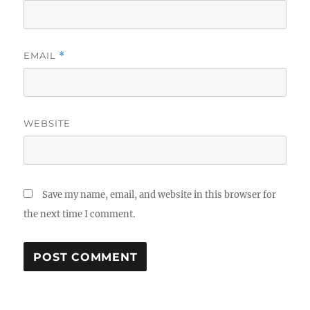
EMAIL
*
WEBSITE
Save my name, email, and website in this browser for
the next time I comment.