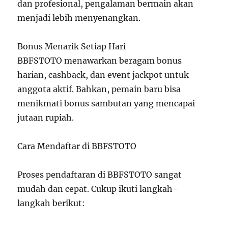
dan profesional, pengalaman bermain akan
menjadi lebih menyenangkan.
Bonus Menarik Setiap Hari
BBFSTOTO menawarkan beragam bonus
harian, cashback, dan event jackpot untuk
anggota aktif. Bahkan, pemain baru bisa
menikmati bonus sambutan yang mencapai
jutaan rupiah.
Cara Mendaftar di BBFSTOTO
Proses pendaftaran di BBFSTOTO sangat
mudah dan cepat. Cukup ikuti langkah-
langkah berikut: