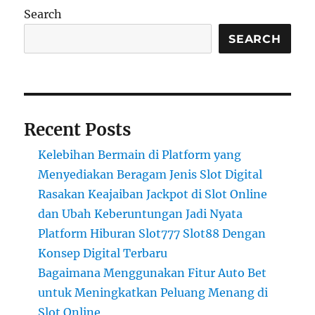
Search
SEARCH
Recent Posts
Kelebihan Bermain di Platform yang
Menyediakan Beragam Jenis Slot Digital
Rasakan Keajaiban Jackpot di Slot Online
dan Ubah Keberuntungan Jadi Nyata
Platform Hiburan Slot777 Slot88 Dengan
Konsep Digital Terbaru
Bagaimana Menggunakan Fitur Auto Bet
untuk Meningkatkan Peluang Menang di
Slot Online