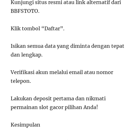
Kunjungi situs resmi atau link alternatif dari
BBFSTOTO.
Klik tombol “Daftar”.
Isikan semua data yang diminta dengan tepat
dan lengkap.
Verifikasi akun melalui email atau nomor
telepon.
Lakukan deposit pertama dan nikmati
permainan slot gacor pilihan Anda!
Kesimpulan