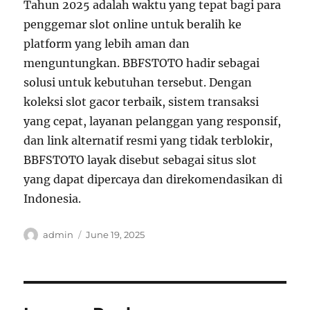
Tahun 2025 adalah waktu yang tepat bagi para
penggemar slot online untuk beralih ke
platform yang lebih aman dan
menguntungkan. BBFSTOTO hadir sebagai
solusi untuk kebutuhan tersebut. Dengan
koleksi slot gacor terbaik, sistem transaksi
yang cepat, layanan pelanggan yang responsif,
dan link alternatif resmi yang tidak terblokir,
BBFSTOTO layak disebut sebagai situs slot
yang dapat dipercaya dan direkomendasikan di
Indonesia.
Author
Posted
admin
June 19, 2025
on