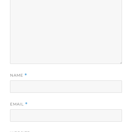
NAME
*
EMAIL
*