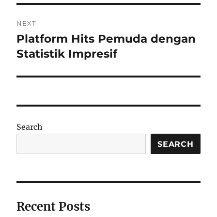
NEXT
Platform Hits Pemuda dengan
Next
post:
Statistik Impresif
Search
SEARCH
Recent Posts