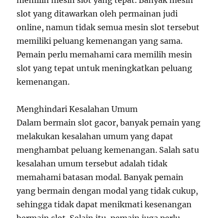
memilih mesin slot yang tepat. Banyak mesin
slot yang ditawarkan oleh permainan judi
online, namun tidak semua mesin slot tersebut
memiliki peluang kemenangan yang sama.
Pemain perlu memahami cara memilih mesin
slot yang tepat untuk meningkatkan peluang
kemenangan.
Menghindari Kesalahan Umum
Dalam bermain slot gacor, banyak pemain yang
melakukan kesalahan umum yang dapat
menghambat peluang kemenangan. Salah satu
kesalahan umum tersebut adalah tidak
memahami batasan modal. Banyak pemain
yang bermain dengan modal yang tidak cukup,
sehingga tidak dapat menikmati kesenangan