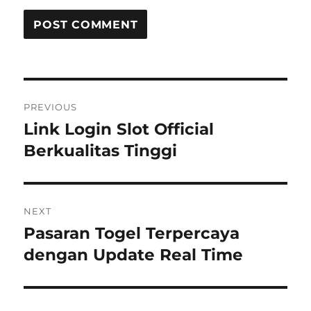
Post
PREVIOUS
navigation
Link Login Slot Official
Previous
post:
Berkualitas Tinggi
NEXT
Pasaran Togel Terpercaya
Next
post:
dengan Update Real Time