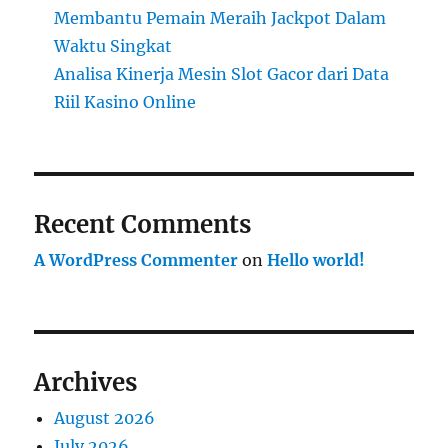
Membantu Pemain Meraih Jackpot Dalam
Waktu Singkat
Analisa Kinerja Mesin Slot Gacor dari Data
Riil Kasino Online
Recent Comments
A WordPress Commenter
on
Hello world!
Archives
August 2026
July 2026