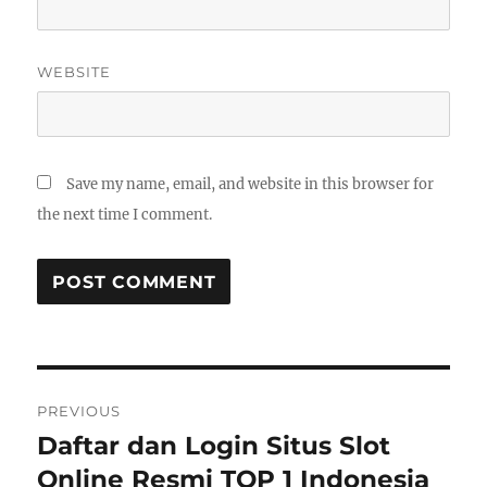
WEBSITE
Save my name, email, and website in this browser for
the next time I comment.
Post
PREVIOUS
navigation
Daftar dan Login Situs Slot
Previous
post:
Online Resmi TOP 1 Indonesia