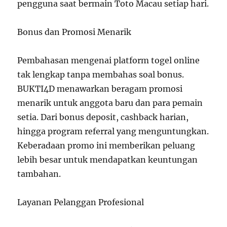
pengguna saat bermain Toto Macau setiap hari.
Bonus dan Promosi Menarik
Pembahasan mengenai platform togel online
tak lengkap tanpa membahas soal bonus.
BUKTI4D menawarkan beragam promosi
menarik untuk anggota baru dan para pemain
setia. Dari bonus deposit, cashback harian,
hingga program referral yang menguntungkan.
Keberadaan promo ini memberikan peluang
lebih besar untuk mendapatkan keuntungan
tambahan.
Layanan Pelanggan Profesional