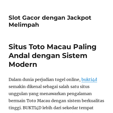
Slot Gacor dengan Jackpot
Melimpah
Situs Toto Macau Paling
Andal dengan Sistem
Modern
Dalam dunia perjudian togel online,
bukti4d
semakin dikenal sebagai salah satu situs
unggulan yang menawarkan pengalaman
bermain Toto Macau dengan sistem berkualitas
tinggi. BUKTI4D lebih dari sekedar tempat