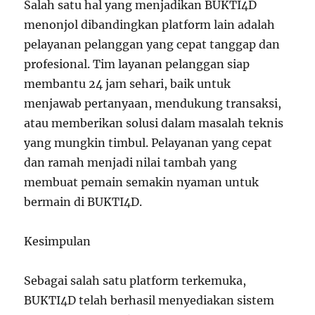
Salah satu hal yang menjadikan BUKTI4D
menonjol dibandingkan platform lain adalah
pelayanan pelanggan yang cepat tanggap dan
profesional. Tim layanan pelanggan siap
membantu 24 jam sehari, baik untuk
menjawab pertanyaan, mendukung transaksi,
atau memberikan solusi dalam masalah teknis
yang mungkin timbul. Pelayanan yang cepat
dan ramah menjadi nilai tambah yang
membuat pemain semakin nyaman untuk
bermain di BUKTI4D.
Kesimpulan
Sebagai salah satu platform terkemuka,
BUKTI4D telah berhasil menyediakan sistem