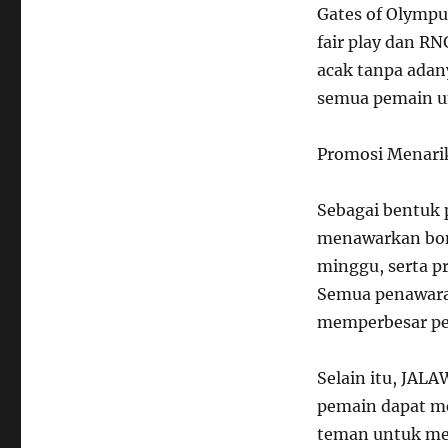
Gates of Olympu
fair play dan R
acak tanpa adan
semua pemain u
Promosi Menari
Sebagai bentuk 
menawarkan bon
minggu, serta pr
Semua penawara
memperbesar pe
Selain itu, JALA
pemain dapat m
teman untuk men