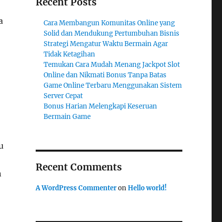
Recent Posts
a
Cara Membangun Komunitas Online yang
Solid dan Mendukung Pertumbuhan Bisnis
Strategi Mengatur Waktu Bermain Agar
Tidak Ketagihan
Temukan Cara Mudah Menang Jackpot Slot
Online dan Nikmati Bonus Tanpa Batas
Game Online Terbaru Menggunakan Sistem
Server Cepat
Bonus Harian Melengkapi Keseruan
Bermain Game
u
Recent Comments
n
A WordPress Commenter
on
Hello world!