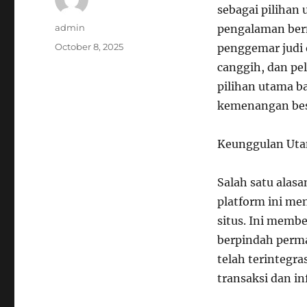
sebagai pilihan
Author
admin
pengalaman ber
Posted
October 8, 2025
penggemar judi 
on
canggih, dan pe
pilihan utama b
kemenangan besa
Keunggulan Utam
Salah satu alas
platform ini me
situs. Ini mem
berpindah perma
telah terintegr
transaksi dan in