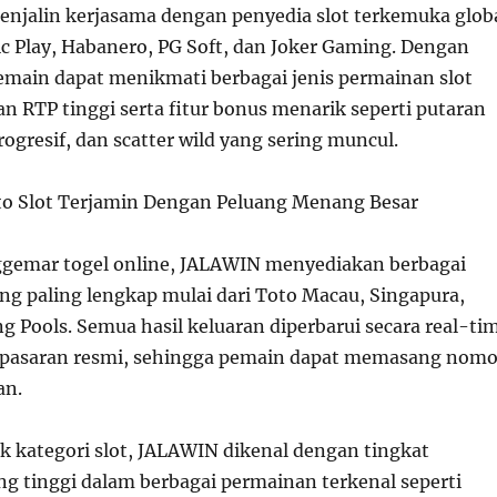
njalin kerjasama dengan penyedia slot terkemuka glob
ic Play, Habanero, PG Soft, dan Joker Gaming. Dengan
pemain dapat menikmati berbagai jenis permainan slot
 RTP tinggi serta fitur bonus menarik seperti putaran
progresif, dan scatter wild yang sering muncul.
to Slot Terjamin Dengan Peluang Menang Besar
ggemar togel online, JALAWIN menyediakan berbagai
ang paling lengkap mulai dari Toto Macau, Singapura,
 Pools. Semua hasil keluaran diperbarui secara real-ti
i pasaran resmi, sehingga pemain dapat memasang nomo
an.
 kategori slot, JALAWIN dikenal dengan tingkat
 tinggi dalam berbagai permainan terkenal seperti