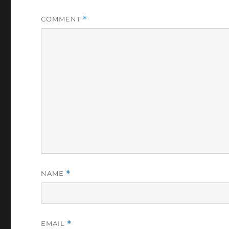
COMMENT
*
NAME
*
EMAIL
*