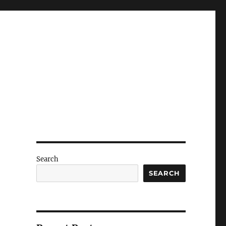
Search
SEARCH