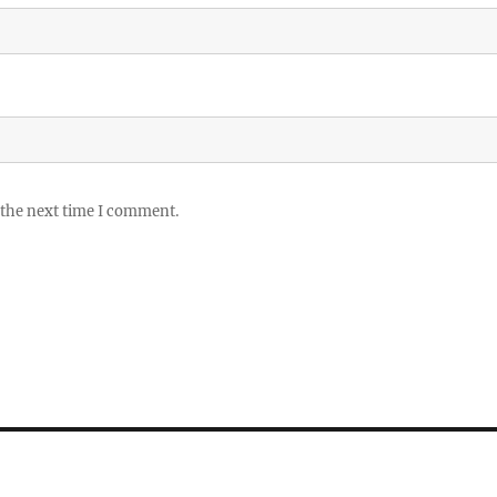
 the next time I comment.