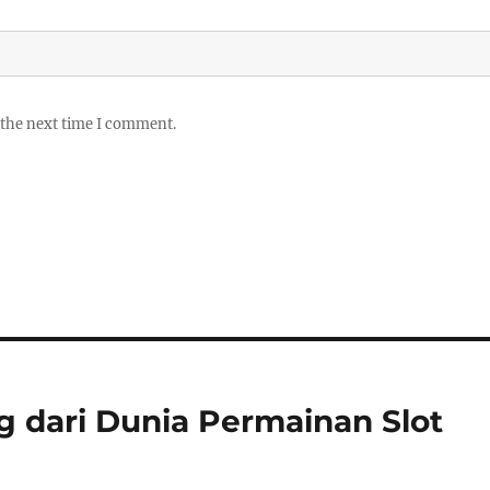
 the next time I comment.
 dari Dunia Permainan Slot