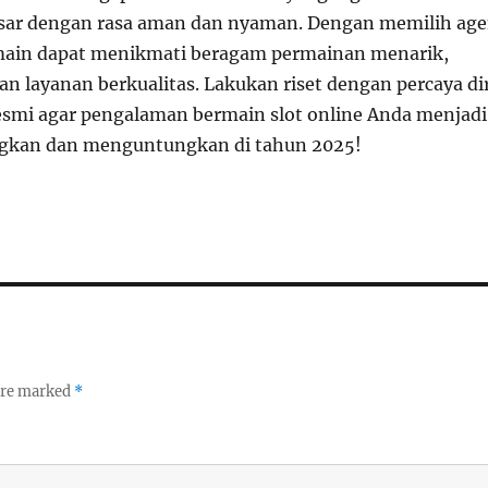
ar dengan rasa aman dan nyaman. Dengan memilih ag
emain dapat menikmati beragam permainan menarik,
n layanan berkualitas. Lakukan riset dengan percaya dir
resmi agar pengalaman bermain slot online Anda menjadi
gkan dan menguntungkan di tahun 2025!
 are marked
*