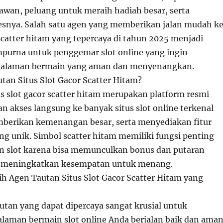
awan, peluang untuk meraih hadiah besar, serta
snya. Salah satu agen yang memberikan jalan mudah k
 scatter hitam yang tepercaya di tahun 2025 menjadi
mpurna untuk penggemar slot online yang ingin
alaman bermain yang aman dan menyenangkan.
tan Situs Slot Gacor Scatter Hitam?
us slot gacor scatter hitam merupakan platform resmi
 akses langsung ke banyak situs slot online terkenal
berikan kemenangan besar, serta menyediakan fitur
ng unik. Simbol scatter hitam memiliki fungsi penting
n slot karena bisa memunculkan bonus dan putaran
ga meningkatkan kesempatan untuk menang.
 Agen Tautan Situs Slot Gacor Scatter Hitam yang
utan yang dapat dipercaya sangat krusial untuk
aman bermain slot online Anda berjalan baik dan aman