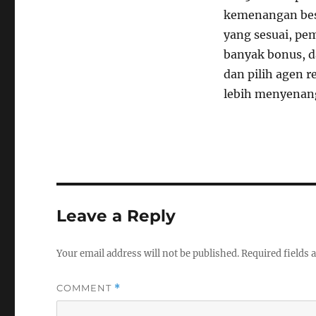
kemenangan bes
yang sesuai, p
banyak bonus, da
dan pilih agen 
lebih menyenan
Leave a Reply
Your email address will not be published.
Required fields
COMMENT
*