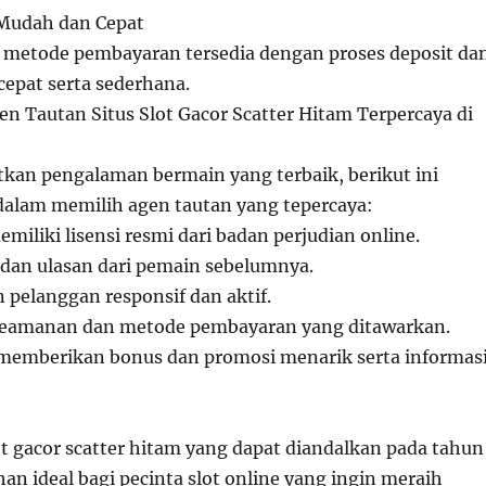
 Mudah dan Cepat
n metode pembayaran tersedia dengan proses deposit da
cepat serta sederhana.
en Tautan Situs Slot Gacor Scatter Hitam Terpercaya di
an pengalaman bermain yang terbaik, berikut ini
dalam memilih agen tautan yang tepercaya:
miliki lisensi resmi dari badan perjudian online.
i dan ulasan dari pemain sebelumnya.
 pelanggan responsif dan aktif.
 keamanan dan metode pembayaran yang ditawarkan.
 memberikan bonus dan promosi menarik serta informas
t gacor scatter hitam yang dapat diandalkan pada tahun
han ideal bagi pecinta slot online yang ingin meraih