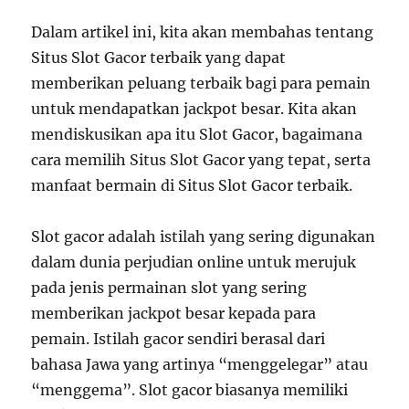
Dalam artikel ini, kita akan membahas tentang
Situs Slot Gacor terbaik yang dapat
memberikan peluang terbaik bagi para pemain
untuk mendapatkan jackpot besar. Kita akan
mendiskusikan apa itu Slot Gacor, bagaimana
cara memilih Situs Slot Gacor yang tepat, serta
manfaat bermain di Situs Slot Gacor terbaik.
Slot gacor adalah istilah yang sering digunakan
dalam dunia perjudian online untuk merujuk
pada jenis permainan slot yang sering
memberikan jackpot besar kepada para
pemain. Istilah gacor sendiri berasal dari
bahasa Jawa yang artinya “menggelegar” atau
“menggema”. Slot gacor biasanya memiliki