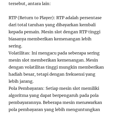
tersebut, antara lain:
RTP (Return to Player): RTP adalah persentase
dari total taruhan yang dibayarkan kembali
kepada pemain. Mesin slot dengan RTP tinggi
biasanya memberikan kemenangan lebih
sering.
Volatilitas: Ini mengacu pada seberapa sering
mesin slot memberikan kemenangan. Mesin
dengan volatilitas tinggi mungkin memberikan
hadiah besar, tetapi dengan frekuensi yang
lebih jarang.
Pola Pembayaran: Setiap mesin slot memiliki
algoritma yang dapat berpengaruh pada pola
pembayarannya. Beberapa mesin menawarkan
pola pembayaran yang lebih menguntungkan