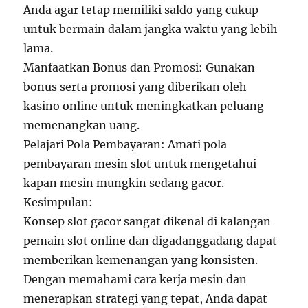
Anda agar tetap memiliki saldo yang cukup
untuk bermain dalam jangka waktu yang lebih
lama.
Manfaatkan Bonus dan Promosi: Gunakan
bonus serta promosi yang diberikan oleh
kasino online untuk meningkatkan peluang
memenangkan uang.
Pelajari Pola Pembayaran: Amati pola
pembayaran mesin slot untuk mengetahui
kapan mesin mungkin sedang gacor.
Kesimpulan:
Konsep slot gacor sangat dikenal di kalangan
pemain slot online dan digadanggadang dapat
memberikan kemenangan yang konsisten.
Dengan memahami cara kerja mesin dan
menerapkan strategi yang tepat, Anda dapat