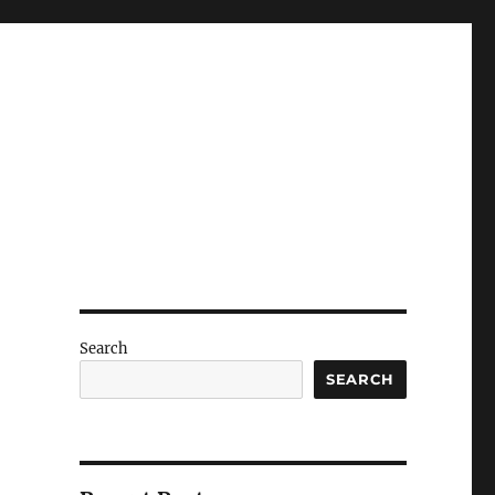
Search
SEARCH