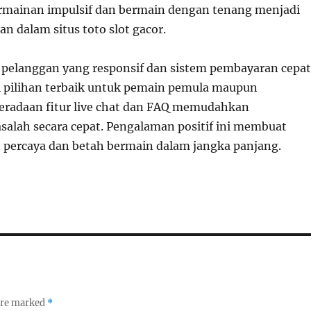
rmainan impulsif dan bermain dengan tenang menjadi
an dalam situs toto slot gacor.
pelanggan yang responsif dan sistem pembayaran cepat
di pilihan terbaik untuk pemain pemula maupun
beradaan fitur live chat dan FAQ memudahkan
salah secara cepat. Pengalaman positif ini membuat
percaya dan betah bermain dalam jangka panjang.
 are marked
*